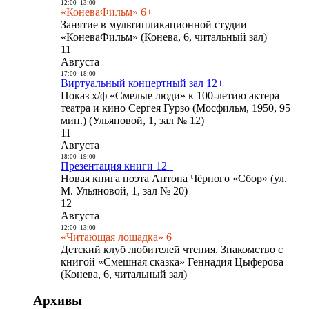
12:00
-
13:00
«КоневаФильм» 6+
Занятие в мультипликационной студии
«КоневаФильм» (Конева, 6, читальный зал)
11
Августа
17:00
-
18:00
Виртуальный концертный зал 12+
Показ х/ф «Смелые люди» к 100-летию актера
театра и кино Сергея Гурзо (Мосфильм, 1950, 95
мин.) (Ульяновой, 1, зал № 12)
11
Августа
18:00
-
19:00
Презентация книги 12+
Новая книга поэта Антона Чёрного «Сбор» (ул.
М. Ульяновой, 1, зал № 20)
12
Августа
12:00
-
13:00
«Читающая лошадка» 6+
Детский клуб любителей чтения. Знакомство с
книгой «Смешная сказка» Геннадия Цыферова
(Конева, 6, читальный зал)
Архивы