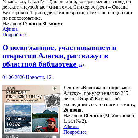
Ульяновой, 1, зал № 12) на лекцию, которая меняет взгляд на
детские «неудобные» симптомы. Спикер встречи – Оксана
Викторовна Ларина, детский невролог, психолог, специалист
по психосоматике.
Начало в
17 часов 30 минут
.
Афиша
Подробнее
О вологжанине, участвовавшем в
открытии Аляски, расскажут в
областной библиотеке
12+
01.06.2026
Новости
,
12+
Лекция «Вологжане открывают
Аляску», приуроченная ко 285-
летию Второй Камчатской
экспедиции, состоится в пятницу,
26 июня
.
Начало в
18 часов
(М. Ульяновой,
1, зал № 2).
Афиша
Подробнее