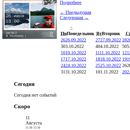
Подробнее
← Предыдущая
Следующая →
<
Пн
Понедельник
Вт
Вторник
С
26
26.09.2022
27
27.09.2022
28
2
3
03.10.2022
4
04.10.2022
5
05
10
10.10.2022
11
11.10.2022
12
1
17
17.10.2022
18
18.10.2022
19
1
24
24.10.2022
25
25.10.2022
26
2
31
31.10.2022
1
01.11.2022
2
02
Сегодня
Сегодня нет событий
Скоро
11
Августа
11:30
-
12:30