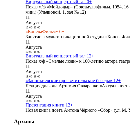
Виртуальный концертный зал 0+
Показ м/ф «Мойдодыр» (Союзмультфильм, 1954, 16 
мин.) (Ульяновой, 1, зал № 12)
11
Августа
12:00
-
13:00
«КоневаФильм» 6+
Занятие в мультипликационной студии «КоневаФиль
11
Августа
17:00
-
18:00
Виртуальный концертный зал 12+
Показ х/ф «Смелые люди» к 100-летию актера театра
11
Августа
18:00
-
19:00
«Заоникиевские просветительские беседы» 12+
Лекция диакона Артемия Овчаренко «Актуальность 
11
Августа
18:00
-
19:00
Презентация книги 12+
Новая книга поэта Антона Чёрного «Сбор» (ул. М. У
Архивы