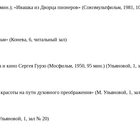
мин.); «Ивашка из Дворца пионеров» (Союзмультфильм, 1981, 10
м» (Конева, 6, читальный зал)
 и кино Сергея Гурзо (Мосфильм, 1950, 95 мин.) (Ульяновой, 1, 
красоты на пути духовного преображения» (М. Ульяновой, 1, за
льяновой, 1, зал № 20)