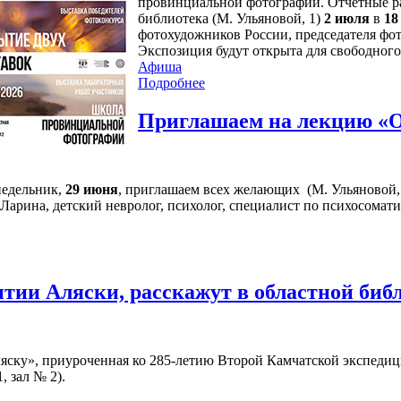
провинциальной фотографии. Отчетные ра
библиотека (М. Ульяновой, 1)
2 июля
в
18
фотохудожников России, председателя фо
Экспозиция будут открыта для свободного
Афиша
Подробнее
Приглашаем на лекцию «О
недельник,
29 июня
, приглашаем всех желающих (М. Ульяновой, 1
арина, детский невролог, психолог, специалист по психосомати
тии Аляски, расскажут в областной биб
ску», приуроченная ко 285-летию Второй Камчатской экспедици
, зал № 2).