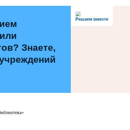
Решаем вместе
нием
 или
ов? Знаете,
 учреждений
библиотека»