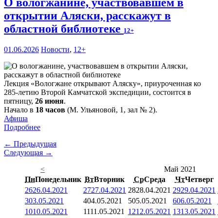
О вологжанине, участвовавшем в
открытии Аляски, расскажут в
областной библиотеке
12+
01.06.2026
Новости
,
12+
Лекция «Вологжане открывают Аляску», приуроченная ко
285-летию Второй Камчатской экспедиции, состоится в
пятницу,
26 июня
.
Начало в
18 часов
(М. Ульяновой, 1, зал № 2).
Афиша
Подробнее
← Предыдущая
Следующая →
<
Май 2021
Пн
Понедельник
Вт
Вторник
Ср
Среда
Чт
Четверг
26
26.04.2021
27
27.04.2021
28
28.04.2021
29
29.04.2021
3
03.05.2021
4
04.05.2021
5
05.05.2021
6
06.05.2021
10
10.05.2021
11
11.05.2021
12
12.05.2021
13
13.05.2021