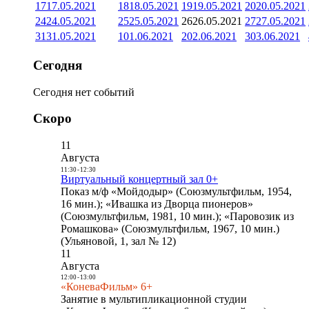
17
17.05.2021
18
18.05.2021
19
19.05.2021
20
20.05.2021
24
24.05.2021
25
25.05.2021
26
26.05.2021
27
27.05.2021
31
31.05.2021
1
01.06.2021
2
02.06.2021
3
03.06.2021
Сегодня
Сегодня нет событий
Скоро
11
Августа
11:30
-
12:30
Виртуальный концертный зал 0+
Показ м/ф «Мойдодыр» (Союзмультфильм, 1954,
16 мин.); «Ивашка из Дворца пионеров»
(Союзмультфильм, 1981, 10 мин.); «Паровозик из
Ромашкова» (Союзмультфильм, 1967, 10 мин.)
(Ульяновой, 1, зал № 12)
11
Августа
12:00
-
13:00
«КоневаФильм» 6+
Занятие в мультипликационной студии