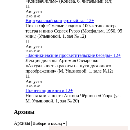
«КоневаФильм» (Конева, 6, читальный зал)
11
Августа
17:00
-
18:00
Виртуальный концертный зал 12+
Показ х/ф «Смелые люди» к 100-летию актера
театра и кино Сергея Гурзо (Мосфильм, 1950, 95
мин.) (Ульяновой, 1, зал № 12)
11
Августа
18:00
-
19:00
«Заоникиевские просветительские беседы» 12+
Лекция диакона Артемия Овчаренко
«Актуальность красоты на пути духовного
преображения» (М. Ульяновой, 1, зале №12)
11
Августа
18:00
-
19:00
Презентация книги 12+
Новая книга поэта Антона Чёрного «Сбор» (ул.
М. Ульяновой, 1, зал № 20)
Архивы
Архивы