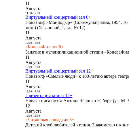
11
Августа
11:30
-
12:30
Виртуальный концертный зал 0+
Показ м/ф «Мойдодыр» (Союзмультфильм, 1954, 16 
мин.) (Ульяновой, 1, зал № 12)
11
Августа
12:00
-
13:00
«КоневаФильм» 6+
Занятие в мультипликационной студии «КоневаФиль
11
Августа
17:00
-
18:00
Виртуальный концертный зал 12+
Показ х/ф «Смелые люди» к 100-летию актера театра
11
Августа
18:00
-
19:00
Презентация книги 12+
Новая книга поэта Антона Чёрного «Сбор» (ул. М. У
12
Августа
12:00
-
13:00
«Читающая лошадка» 6+
Детский клуб любителей чтения. Знакомство с книг