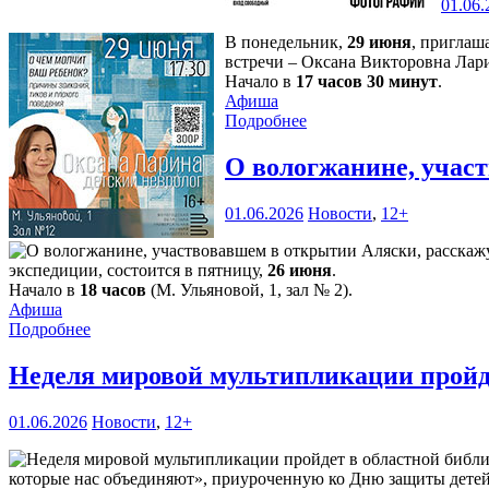
01.06.
В понедельник,
29 июня
, приглаш
встречи – Оксана Викторовна Лари
Начало в
17 часов 30 минут
.
Афиша
Подробнее
О вологжанине, учас
01.06.2026
Новости
,
12+
экспедиции, состоится в пятницу,
26 июня
.
Начало в
18 часов
(М. Ульяновой, 1, зал № 2).
Афиша
Подробнее
Неделя мировой мультипликации пройд
01.06.2026
Новости
,
12+
которые нас объединяют», приуроченную ко Дню защиты детей. 