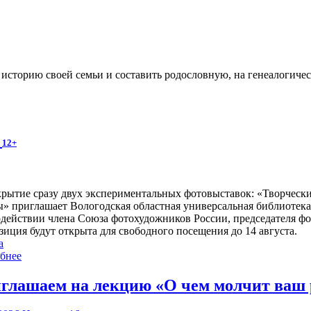
ь историю своей семьи и составить родословную, на генеалогиче
»
12+
крытие сразу двух экспериментальных фотовыставок: «Творчес
ы» приглашает Вологодская областная универсальная библиотека
одействии члена Союза фотохудожников России, председателя ф
зиция будут открыта для свободного посещения до 14 августа.
а
бнее
глашаем на лекцию «О чем молчит ваш