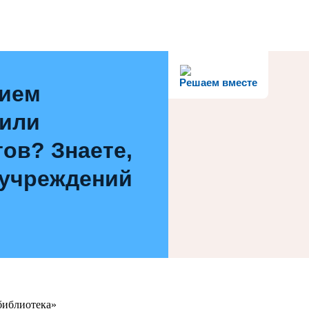
Решаем вместе
нием
 или
ов? Знаете,
 учреждений
библиотека»