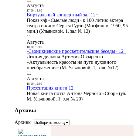
Августа
17:00
-
18:00
Виртуальный концертный зал 12+
Показ х/ф «Смелые люди» к 100-летию актера
театра и кино Сергея Гурзо (Мосфильм, 1950, 95
мин.) (Ульяновой, 1, зал № 12)
11
Августа
18:00
-
19:00
«Заоникиевские просветительские беседы» 12+
Лекция диакона Артемия Овчаренко
«Актуальность красоты на пути духовного
преображения» (М. Ульяновой, 1, зале №12)
11
Августа
18:00
-
19:00
Презентация книги 12+
Новая книга поэта Антона Чёрного «Сбор» (ул.
М. Ульяновой, 1, зал № 20)
Архивы
Архивы