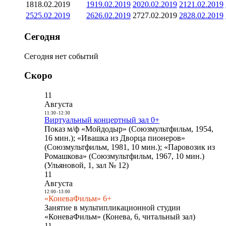
18
18.02.2019
19
19.02.2019
20
20.02.2019
21
21.02.2019
25
25.02.2019
26
26.02.2019
27
27.02.2019
28
28.02.2019
Сегодня
Сегодня нет событий
Скоро
11
Августа
11:30
-
12:30
Виртуальный концертный зал 0+
Показ м/ф «Мойдодыр» (Союзмультфильм, 1954,
16 мин.); «Ивашка из Дворца пионеров»
(Союзмультфильм, 1981, 10 мин.); «Паровозик из
Ромашкова» (Союзмультфильм, 1967, 10 мин.)
(Ульяновой, 1, зал № 12)
11
Августа
12:00
-
13:00
«КоневаФильм» 6+
Занятие в мультипликационной студии
«КоневаФильм» (Конева, 6, читальный зал)
11