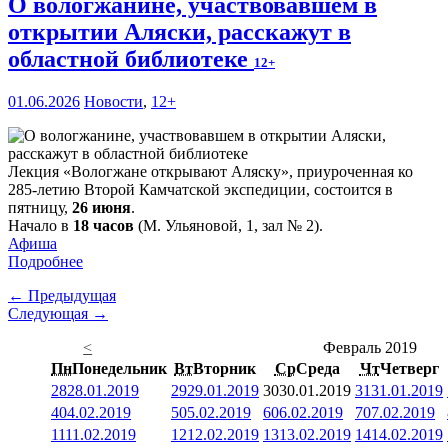
О вологжанине, участвовавшем в
открытии Аляски, расскажут в
областной библиотеке
12+
01.06.2026
Новости
,
12+
Лекция «Вологжане открывают Аляску», приуроченная ко
285-летию Второй Камчатской экспедиции, состоится в
пятницу,
26 июня
.
Начало в
18 часов
(М. Ульяновой, 1, зал № 2).
Афиша
Подробнее
← Предыдущая
Следующая →
<
Февраль 2019
Пн
Понедельник
Вт
Вторник
Ср
Среда
Чт
Четверг
28
28.01.2019
29
29.01.2019
30
30.01.2019
31
31.01.2019
4
04.02.2019
5
05.02.2019
6
06.02.2019
7
07.02.2019
11
11.02.2019
12
12.02.2019
13
13.02.2019
14
14.02.2019