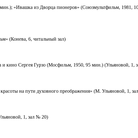
мин.); «Ивашка из Дворца пионеров» (Союзмультфильм, 1981, 10
м» (Конева, 6, читальный зал)
 и кино Сергея Гурзо (Мосфильм, 1950, 95 мин.) (Ульяновой, 1, 
красоты на пути духовного преображения» (М. Ульяновой, 1, за
льяновой, 1, зал № 20)