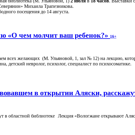
ная библиотека (М. Ульяновой, 1)
2 июля
в
18 часов
. Выставки 
«Северянин» Михаила Трапезникова.
бодного посещения до 14 августа.
ю «О чем молчит ваш ребенок?»
16+
аем всех желающих (М. Ульяновой, 1, зал № 12) на лекцию, кото
на, детский невролог, психолог, специалист по психосоматике.
твовавшем в открытии Аляски, расскажу
Лекция «Вологжане открывают Аляс