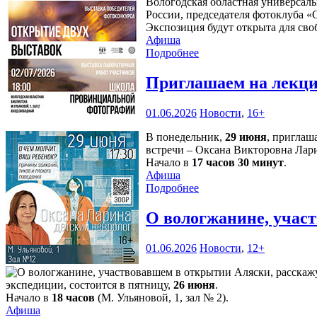
Вологодская областная универсаль
России, председателя фотоклуба 
Экспозиция будут открыта для сво
Афиша
Подробнее
Приглашаем на лекци
01.06.2026
Новости
,
16+
В понедельник,
29 июня
, приглаш
встречи – Оксана Викторовна Лари
Начало в
17 часов 30 минут
.
Афиша
Подробнее
О вологжанине, учас
01.06.2026
Новости
,
12+
экспедиции, состоится в пятницу,
26 июня
.
Начало в
18 часов
(М. Ульяновой, 1, зал № 2).
Афиша