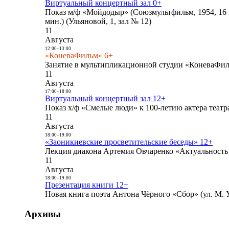
Виртуальный концертный зал 0+
Показ м/ф «Мойдодыр» (Союзмультфильм, 1954, 16 
мин.) (Ульяновой, 1, зал № 12)
11
Августа
12:00
-
13:00
«КоневаФильм» 6+
Занятие в мультипликационной студии «КоневаФиль
11
Августа
17:00
-
18:00
Виртуальный концертный зал 12+
Показ х/ф «Смелые люди» к 100-летию актера театра
11
Августа
18:00
-
19:00
«Заоникиевские просветительские беседы» 12+
Лекция диакона Артемия Овчаренко «Актуальность 
11
Августа
18:00
-
19:00
Презентация книги 12+
Новая книга поэта Антона Чёрного «Сбор» (ул. М. У
Архивы