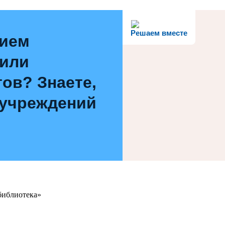
Решаем вместе
нием
 или
ов? Знаете,
 учреждений
библиотека»