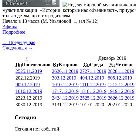
мультипликации: «Истории, которые нас объединяют», приуроч
только детям, но и их родителям.
Начало в 13 часов (М. Ульяновой, 1, зал № 12).
Афиша
Подробнее
← Предыдущая
Следующая →
<
Декабрь 2019
Пн
Понедельник
Вт
Вторник
Ср
Среда
Чт
Четверг
25
25.11.2019
26
26.11.2019
27
27.11.2019
28
28.11.2019
2
02.12.2019
3
03.12.2019
4
04.12.2019
5
05.12.2019
9
09.12.2019
10
10.12.2019
11
11.12.2019
12
12.12.2019
16
16.12.2019
17
17.12.2019
18
18.12.2019
19
19.12.2019
23
23.12.2019
24
24.12.2019
25
25.12.2019
26
26.12.2019
30
30.12.2019
31
31.12.2019
1
01.01.2020
2
02.01.2020
Сегодня
Сегодня нет событий