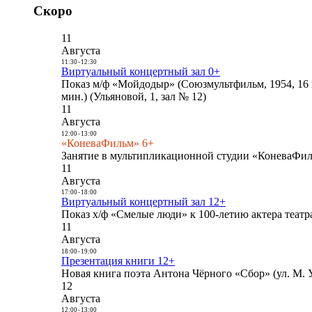
Скоро
11
Августа
11:30
-
12:30
Виртуальный концертный зал 0+
Показ м/ф «Мойдодыр» (Союзмультфильм, 1954, 16 
мин.) (Ульяновой, 1, зал № 12)
11
Августа
12:00
-
13:00
«КоневаФильм» 6+
Занятие в мультипликационной студии «КоневаФиль
11
Августа
17:00
-
18:00
Виртуальный концертный зал 12+
Показ х/ф «Смелые люди» к 100-летию актера театра
11
Августа
18:00
-
19:00
Презентация книги 12+
Новая книга поэта Антона Чёрного «Сбор» (ул. М. У
12
Августа
12:00
-
13:00