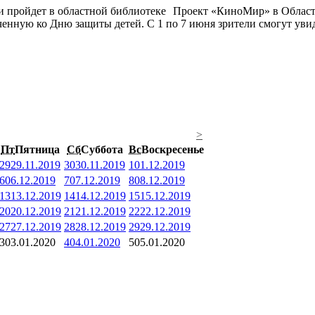
Проект «КиноМир» в Област
енную ко Дню защиты детей. С 1 по 7 июня зрители смогут увид
>
Пт
Пятница
Сб
Суббота
Вс
Воскресенье
29
29.11.2019
30
30.11.2019
1
01.12.2019
6
06.12.2019
7
07.12.2019
8
08.12.2019
13
13.12.2019
14
14.12.2019
15
15.12.2019
20
20.12.2019
21
21.12.2019
22
22.12.2019
27
27.12.2019
28
28.12.2019
29
29.12.2019
3
03.01.2020
4
04.01.2020
5
05.01.2020