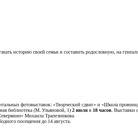
узнать историю своей семьи и составить родословную, на генеал
ентальных фотовыставок: «Творческий сдвиг» и «Школа провин
ная библиотека (М. Ульяновой, 1)
2 июля
в
18 часов
. Выставки 
«Северянин» Михаила Трапезникова.
бодного посещения до 14 августа.