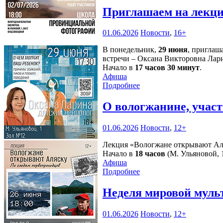
Приглашаем на лекци
01.06.2026
Новости
,
16+
В понедельник,
29 июня
, приглаш
встречи – Оксана Викторовна Лари
Начало в
17 часов 30 минут
.
Афиша
Подробнее
О вологжанине, учас
01.06.2026
Новости
,
12+
Лекция «Вологжане открывают Аля
Начало в
18 часов
(М. Ульяновой, 1
Афиша
Подробнее
Неделя мировой муль
01.06.2026
Новости
,
12+