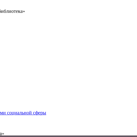
библиотека»
иями социальной сферы
а»