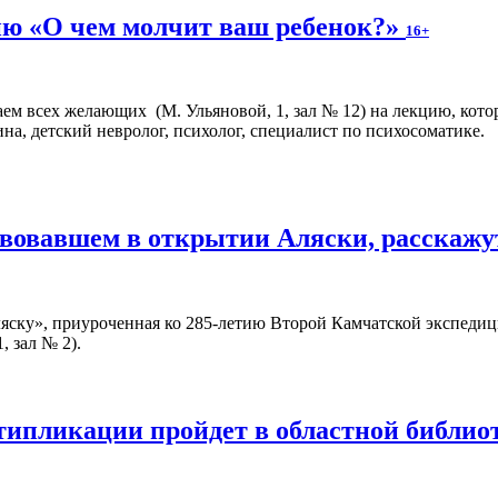
ю «О чем молчит ваш ребенок?»
16+
аем всех желающих (М. Ульяновой, 1, зал № 12) на лекцию, кото
на, детский невролог, психолог, специалист по психосоматике.
твовавшем в открытии Аляски, расскажу
ску», приуроченная ко 285-летию Второй Камчатской экспедици
, зал № 2).
типликации пройдет в областной библио