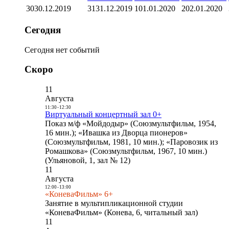
30
30.12.2019
31
31.12.2019
1
01.01.2020
2
02.01.2020
Сегодня
Сегодня нет событий
Скоро
11
Августа
11:30
-
12:30
Виртуальный концертный зал 0+
Показ м/ф «Мойдодыр» (Союзмультфильм, 1954,
16 мин.); «Ивашка из Дворца пионеров»
(Союзмультфильм, 1981, 10 мин.); «Паровозик из
Ромашкова» (Союзмультфильм, 1967, 10 мин.)
(Ульяновой, 1, зал № 12)
11
Августа
12:00
-
13:00
«КоневаФильм» 6+
Занятие в мультипликационной студии
«КоневаФильм» (Конева, 6, читальный зал)
11