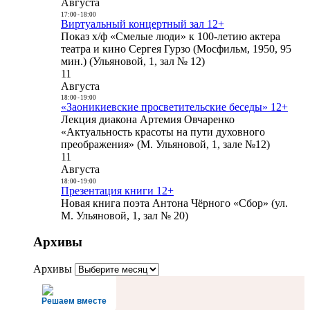
Августа
17:00
-
18:00
Виртуальный концертный зал 12+
Показ х/ф «Смелые люди» к 100-летию актера
театра и кино Сергея Гурзо (Мосфильм, 1950, 95
мин.) (Ульяновой, 1, зал № 12)
11
Августа
18:00
-
19:00
«Заоникиевские просветительские беседы» 12+
Лекция диакона Артемия Овчаренко
«Актуальность красоты на пути духовного
преображения» (М. Ульяновой, 1, зале №12)
11
Августа
18:00
-
19:00
Презентация книги 12+
Новая книга поэта Антона Чёрного «Сбор» (ул.
М. Ульяновой, 1, зал № 20)
Архивы
Архивы
Решаем вместе