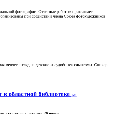
циальной фотографии. Отчетные работы» приглашает
организованы при содействии члена Союза фотохудожников
рая меняет взгляд на детские «неудобные» симптомы. Спикер
т в областной библиотеке
12+
и, состоится в пятницу,
26 июня
.