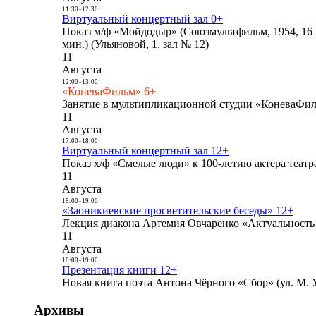
11:30
-
12:30
Виртуальный концертный зал 0+
Показ м/ф «Мойдодыр» (Союзмультфильм, 1954, 16 
мин.) (Ульяновой, 1, зал № 12)
11
Августа
12:00
-
13:00
«КоневаФильм» 6+
Занятие в мультипликационной студии «КоневаФиль
11
Августа
17:00
-
18:00
Виртуальный концертный зал 12+
Показ х/ф «Смелые люди» к 100-летию актера театра
11
Августа
18:00
-
19:00
«Заоникиевские просветительские беседы» 12+
Лекция диакона Артемия Овчаренко «Актуальность 
11
Августа
18:00
-
19:00
Презентация книги 12+
Новая книга поэта Антона Чёрного «Сбор» (ул. М. У
Архивы