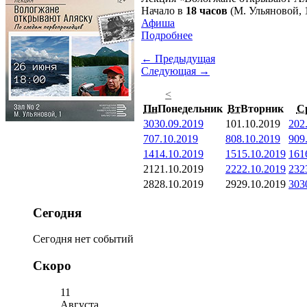
Начало в
18 часов
(М. Ульяновой, 1
Афиша
Подробнее
← Предыдущая
Следующая →
<
Пн
Понедельник
Вт
Вторник
С
30
30.09.2019
1
01.10.2019
2
02
7
07.10.2019
8
08.10.2019
9
09
14
14.10.2019
15
15.10.2019
16
1
21
21.10.2019
22
22.10.2019
23
2
28
28.10.2019
29
29.10.2019
30
3
Сегодня
Сегодня нет событий
Скоро
11
Августа