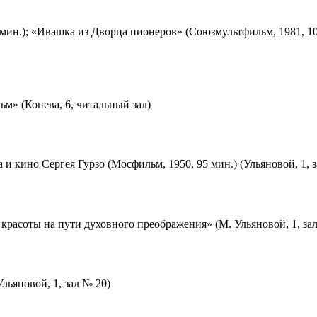
мин.); «Ивашка из Дворца пионеров» (Союзмультфильм, 1981, 10
м» (Конева, 6, читальный зал)
 и кино Сергея Гурзо (Мосфильм, 1950, 95 мин.) (Ульяновой, 1, 
красоты на пути духовного преображения» (М. Ульяновой, 1, за
льяновой, 1, зал № 20)