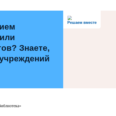
Решаем вместе
нием
 или
ов? Знаете,
 учреждений
библиотека»