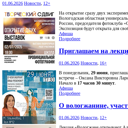
01.06.2026
Новости
,
12+
На открытие сразу двух эксперим
Вологодская областная универсаль
России, председателя фотоклуба 
Экспозиция будут открыта для сво
Афиша
Подробнее
Приглашаем на лекци
01.06.2026
Новости
,
16+
В понедельник,
29 июня
, приглаш
встречи – Оксана Викторовна Лари
Начало в
17 часов 30 минут
.
Афиша
Подробнее
О вологжанине, учас
01.06.2026
Новости
,
12+
Лекция «Вологжане открывают Аля