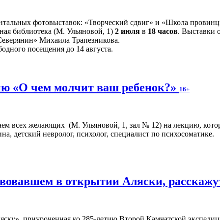
ентальных фотовыставок: «Творческий сдвиг» и «Школа провин
ная библиотека (М. Ульяновой, 1)
2 июля
в
18 часов
. Выставки 
«Северянин» Михаила Трапезникова.
бодного посещения до 14 августа.
ю «О чем молчит ваш ребенок?»
16+
аем всех желающих (М. Ульяновой, 1, зал № 12) на лекцию, кото
на, детский невролог, психолог, специалист по психосоматике.
твовавшем в открытии Аляски, расскажу
ску», приуроченная ко 285-летию Второй Камчатской экспедици