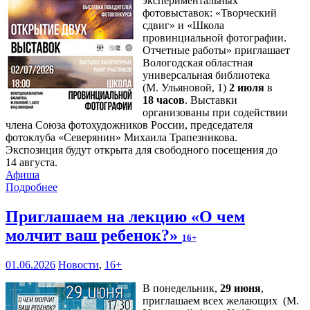
экспериментальных
фотовыставок: «Творческий
сдвиг» и «Школа
провинциальной фотографии.
Отчетные работы» приглашает
Вологодская областная
универсальная библиотека
(М. Ульяновой, 1)
2 июля
в
18 часов
. Выставки
организованы при содействии
члена Союза фотохудожников России, председателя
фотоклуба «Северянин» Михаила Трапезникова.
Экспозиция будут открыта для свободного посещения до
14 августа.
Афиша
Подробнее
Приглашаем на лекцию «О чем
молчит ваш ребенок?»
16+
01.06.2026
Новости
,
16+
В понедельник,
29 июня
,
приглашаем всех желающих (М.