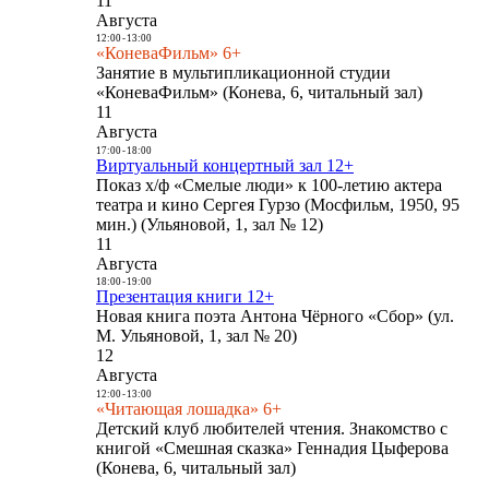
11
Августа
12:00
-
13:00
«КоневаФильм» 6+
Занятие в мультипликационной студии
«КоневаФильм» (Конева, 6, читальный зал)
11
Августа
17:00
-
18:00
Виртуальный концертный зал 12+
Показ х/ф «Смелые люди» к 100-летию актера
театра и кино Сергея Гурзо (Мосфильм, 1950, 95
мин.) (Ульяновой, 1, зал № 12)
11
Августа
18:00
-
19:00
Презентация книги 12+
Новая книга поэта Антона Чёрного «Сбор» (ул.
М. Ульяновой, 1, зал № 20)
12
Августа
12:00
-
13:00
«Читающая лошадка» 6+
Детский клуб любителей чтения. Знакомство с
книгой «Смешная сказка» Геннадия Цыферова
(Конева, 6, читальный зал)