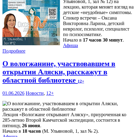
Ульяновой, 1, зал № 12) на
лекцию, которая меняет взгляд на
детские «неудобные» симптомы.
Спикер встречи – Оксана
Викторовна Ларина, детский
невролог, психолог, специалист
по психосоматике.
Начало в
17 часов 30 минут
.
Афиша
Подробнее
О вологжанине, участвовавшем в
открытии Аляски, расскажут в
областной библиотеке
12+
01.06.2026
Новости
,
12+
Лекция «Вологжане открывают Аляску», приуроченная ко
285-летию Второй Камчатской экспедиции, состоится в
пятницу,
26 июня
.
Начало в
18 часов
(М. Ульяновой, 1, зал № 2).
Афиша