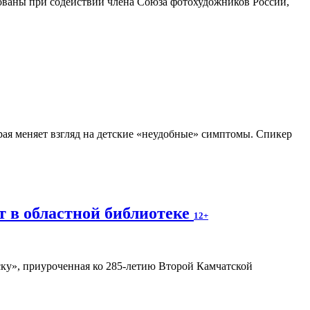
ованы при содействии члена Союза фотохудожников России,
рая меняет взгляд на детские «неудобные» симптомы. Спикер
т в областной библиотеке
12+
ку», приуроченная ко 285-летию Второй Камчатской