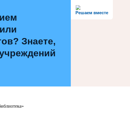
Решаем вместе
нием
 или
ов? Знаете,
 учреждений
библиотека»