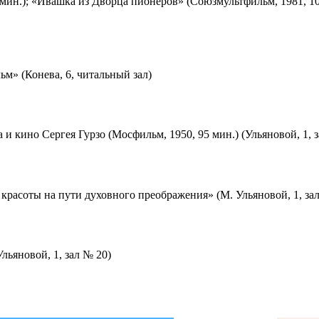
мин.); «Ивашка из Дворца пионеров» (Союзмультфильм, 1981, 10
м» (Конева, 6, читальный зал)
 и кино Сергея Гурзо (Мосфильм, 1950, 95 мин.) (Ульяновой, 1, 
красоты на пути духовного преображения» (М. Ульяновой, 1, за
льяновой, 1, зал № 20)