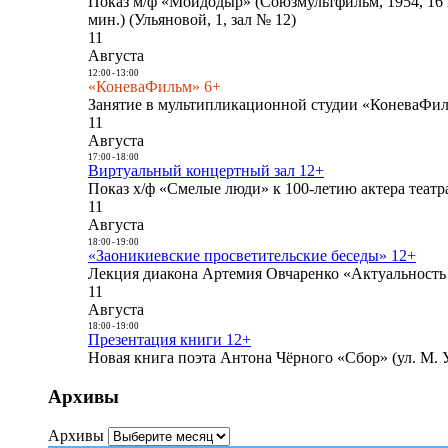
Показ м/ф «Мойдодыр» (Союзмультфильм, 1954, 16 
мин.) (Ульяновой, 1, зал № 12)
11
Августа
12:00
-
13:00
«КоневаФильм» 6+
Занятие в мультипликационной студии «КоневаФиль
11
Августа
17:00
-
18:00
Виртуальный концертный зал 12+
Показ х/ф «Смелые люди» к 100-летию актера театра
11
Августа
18:00
-
19:00
«Заоникиевские просветительские беседы» 12+
Лекция диакона Артемия Овчаренко «Актуальность 
11
Августа
18:00
-
19:00
Презентация книги 12+
Новая книга поэта Антона Чёрного «Сбор» (ул. М. У
Архивы
Архивы