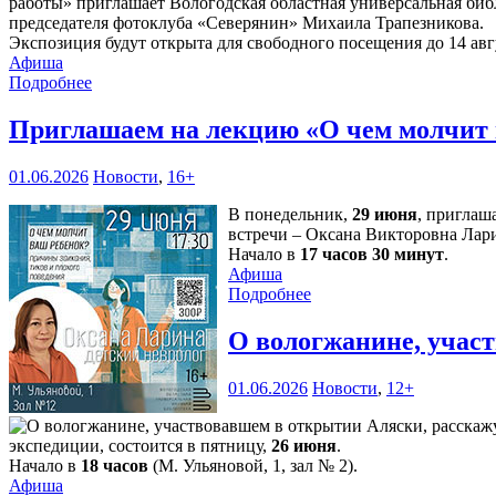
работы» приглашает Вологодская областная универсальная биб
председателя фотоклуба «Северянин» Михаила Трапезникова.
Экспозиция будут открыта для свободного посещения до 14 авг
Афиша
Подробнее
Приглашаем на лекцию «О чем молчит
01.06.2026
Новости
,
16+
В понедельник,
29 июня
, приглаш
встречи – Оксана Викторовна Лари
Начало в
17 часов 30 минут
.
Афиша
Подробнее
О вологжанине, учас
01.06.2026
Новости
,
12+
экспедиции, состоится в пятницу,
26 июня
.
Начало в
18 часов
(М. Ульяновой, 1, зал № 2).
Афиша