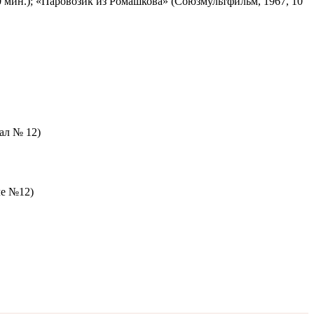
 мин.); «Паровозик из Ромашкова» (Союзмультфильм, 1967, 10
зал № 12)
ле №12)