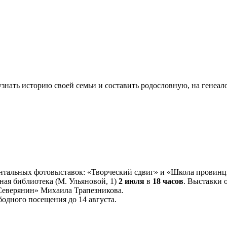
узнать историю своей семьи и составить родословную, на генеал
ентальных фотовыставок: «Творческий сдвиг» и «Школа провин
ная библиотека (М. Ульяновой, 1)
2 июля
в
18 часов
. Выставки 
«Северянин» Михаила Трапезникова.
бодного посещения до 14 августа.