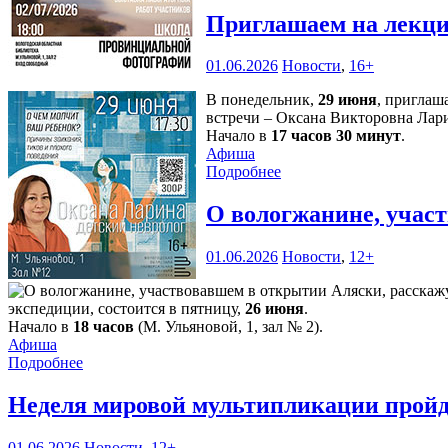
Приглашаем на лекци
01.06.2026
Новости
,
16+
В понедельник,
29 июня
, приглаш
встречи – Оксана Викторовна Лари
Начало в
17 часов 30 минут
.
Афиша
Подробнее
О вологжанине, учас
01.06.2026
Новости
,
12+
экспедиции, состоится в пятницу,
26 июня
.
Начало в
18 часов
(М. Ульяновой, 1, зал № 2).
Афиша
Подробнее
Неделя мировой мультипликации пройд
01.06.2026
Новости
,
12+