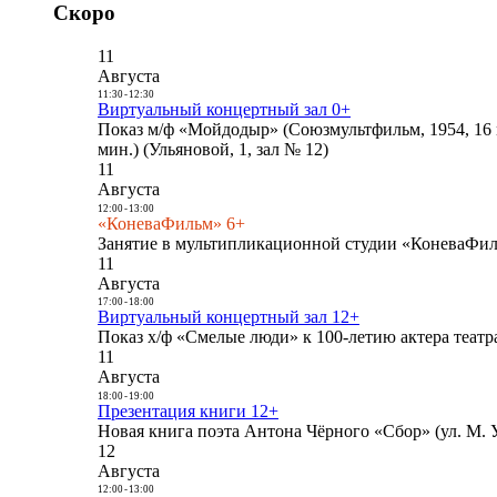
Скоро
11
Августа
11:30
-
12:30
Виртуальный концертный зал 0+
Показ м/ф «Мойдодыр» (Союзмультфильм, 1954, 16 
мин.) (Ульяновой, 1, зал № 12)
11
Августа
12:00
-
13:00
«КоневаФильм» 6+
Занятие в мультипликационной студии «КоневаФиль
11
Августа
17:00
-
18:00
Виртуальный концертный зал 12+
Показ х/ф «Смелые люди» к 100-летию актера театра
11
Августа
18:00
-
19:00
Презентация книги 12+
Новая книга поэта Антона Чёрного «Сбор» (ул. М. У
12
Августа
12:00
-
13:00