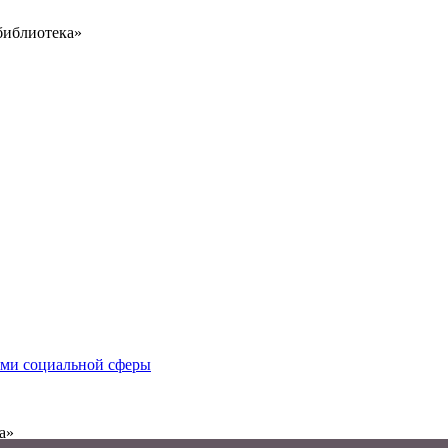
библиотека»
иями социальной сферы
а»