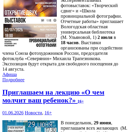
экспериментальных
фотовыставок: «Творческий
сдвиг» и «Школа
провинциальной фотографии.
Отчетные работы» приглашает
Вологодская областная
универсальная библиотека
(М. Ульяновой, 1)
2 июля
в
18 часов
. Выставки
организованы при содействии
члена Союза фотохудожников России, председателя
фотоклуба «Северянин» Михаила Трапезникова.
Экспозиция будут открыта для свободного посещения до
14 августа.
Афиша
Подробнее
Приглашаем на лекцию «О чем
молчит ваш ребенок?»
16+
01.06.2026
Новости
,
16+
В понедельник,
29 июня
,
приглашаем всех желающих (М.