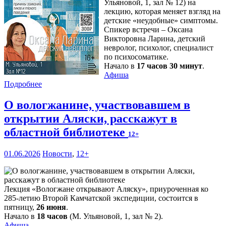
Ульяновой, 1, зал № 12) на
лекцию, которая меняет взгляд на
детские «неудобные» симптомы.
Спикер встречи – Оксана
Викторовна Ларина, детский
невролог, психолог, специалист
по психосоматике.
Начало в
17 часов 30 минут
.
Афиша
Подробнее
О вологжанине, участвовавшем в
открытии Аляски, расскажут в
областной библиотеке
12+
01.06.2026
Новости
,
12+
Лекция «Вологжане открывают Аляску», приуроченная ко
285-летию Второй Камчатской экспедиции, состоится в
пятницу,
26 июня
.
Начало в
18 часов
(М. Ульяновой, 1, зал № 2).
Афиша