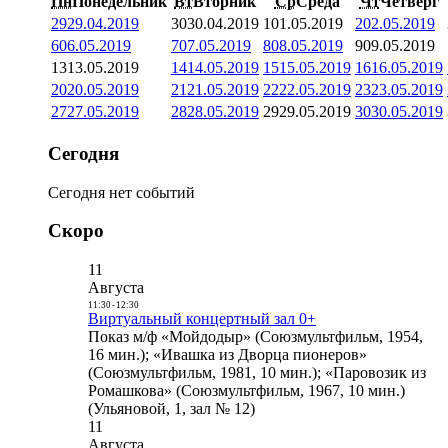
Пн
Понедельник
Вт
Вторник
Ср
Среда
Чт
Четверг
29
29.04.2019
30
30.04.2019
1
01.05.2019
2
02.05.2019
6
06.05.2019
7
07.05.2019
8
08.05.2019
9
09.05.2019
13
13.05.2019
14
14.05.2019
15
15.05.2019
16
16.05.2019
20
20.05.2019
21
21.05.2019
22
22.05.2019
23
23.05.2019
27
27.05.2019
28
28.05.2019
29
29.05.2019
30
30.05.2019
Сегодня
Сегодня нет событий
Скоро
11
Августа
11:30
-
12:30
Виртуальный концертный зал 0+
Показ м/ф «Мойдодыр» (Союзмультфильм, 1954,
16 мин.); «Ивашка из Дворца пионеров»
(Союзмультфильм, 1981, 10 мин.); «Паровозик из
Ромашкова» (Союзмультфильм, 1967, 10 мин.)
(Ульяновой, 1, зал № 12)
11
Августа