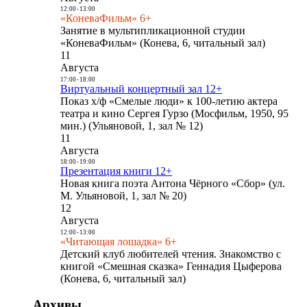
12:00
-
13:00
«КоневаФильм» 6+
Занятие в мультипликационной студии
«КоневаФильм» (Конева, 6, читальный зал)
11
Августа
17:00
-
18:00
Виртуальный концертный зал 12+
Показ х/ф «Смелые люди» к 100-летию актера
театра и кино Сергея Гурзо (Мосфильм, 1950, 95
мин.) (Ульяновой, 1, зал № 12)
11
Августа
18:00
-
19:00
Презентация книги 12+
Новая книга поэта Антона Чёрного «Сбор» (ул.
М. Ульяновой, 1, зал № 20)
12
Августа
12:00
-
13:00
«Читающая лошадка» 6+
Детский клуб любителей чтения. Знакомство с
книгой «Смешная сказка» Геннадия Цыферова
(Конева, 6, читальный зал)
Архивы