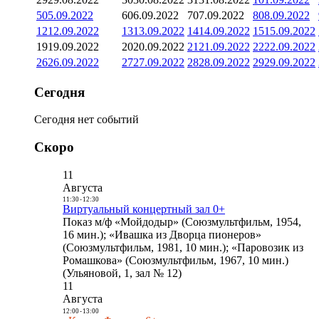
5
05.09.2022
6
06.09.2022
7
07.09.2022
8
08.09.2022
12
12.09.2022
13
13.09.2022
14
14.09.2022
15
15.09.2022
19
19.09.2022
20
20.09.2022
21
21.09.2022
22
22.09.2022
26
26.09.2022
27
27.09.2022
28
28.09.2022
29
29.09.2022
Сегодня
Сегодня нет событий
Скоро
11
Августа
11:30
-
12:30
Виртуальный концертный зал 0+
Показ м/ф «Мойдодыр» (Союзмультфильм, 1954,
16 мин.); «Ивашка из Дворца пионеров»
(Союзмультфильм, 1981, 10 мин.); «Паровозик из
Ромашкова» (Союзмультфильм, 1967, 10 мин.)
(Ульяновой, 1, зал № 12)
11
Августа
12:00
-
13:00