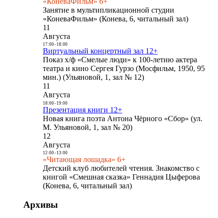
«КоневаФильм» 6+
Занятие в мультипликационной студии
«КоневаФильм» (Конева, 6, читальный зал)
11
Августа
17:00
-
18:00
Виртуальный концертный зал 12+
Показ х/ф «Смелые люди» к 100-летию актера
театра и кино Сергея Гурзо (Мосфильм, 1950, 95
мин.) (Ульяновой, 1, зал № 12)
11
Августа
18:00
-
19:00
Презентация книги 12+
Новая книга поэта Антона Чёрного «Сбор» (ул.
М. Ульяновой, 1, зал № 20)
12
Августа
12:00
-
13:00
«Читающая лошадка» 6+
Детский клуб любителей чтения. Знакомство с
книгой «Смешная сказка» Геннадия Цыферова
(Конева, 6, читальный зал)
Архивы