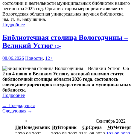
состоянии и деятельности муниципальных библиотек нашего
региона за 2025 год. Организатором мероприятия является
Вологодская областная универсальная научная библиотека
им. И. В. Бабушкина.
Подробнее
Библиотечная столица Вологодчины –
Великий Устюг
12+
08.06.2026
Новости
,
12+
Со
2 по 4 июня в Великом Устюге, который получил статус
библиотечной столицы области 2026 года, состоялось
совещание директоров государственных и муниципальных
библиотек.
Подробнее
← Предыдущая
Следующая →
<
Сентябрь 2022
Пн
Понедельник
Вт
Вторник
Ср
Среда
Чт
Четверг
29
29.08.2022
30
30.08.2022
31
31.08.2022
1
01.09.2022