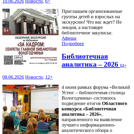
10.06.2026
Новости
,
6+
Приглашаем организованные
группы детей и взрослых на
экскурсию! Что вас ждет? Не
лекция, а настоящее
библиотечное закулисье.
Афиша
Подробнее
Библиотечная
аналитика – 2026
12+
08.06.2026
Новости
,
12+
4 июня рамках форума «Великий
Устюг – библиотечная столица
Вологодчины» состоялось
подведение итогов
Областного
конкурса «Библиотечная
аналитика – 2026»
,
направленного на выявление
лучшего информационно-
аналитического обзора о