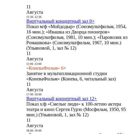
11
Августа
11:30
-
12:30
Виртуальный концертный зал 0+
Показ м/ф «Мойдодыр» (Союзмультфильм, 1954,
16 мин.); «Ивашка из Дворца пионеров»
(Союзмультфильм, 1981, 10 мин.); «Паровозик из
Ромашкова» (Союзмультфильм, 1967, 10 мин.)
(Ульяновой, 1, зал № 12)
11
Августа
12:00
-
13:00
«КоневаФильм» 6+
Занятие в мультипликационной студии
«КоневаФильм» (Конева, 6, читальный зал)
11
Августа
17:00
-
18:00
Виртуальный концертный зал 12+
Показ х/ф «Смелые люди» к 100-летию актера
театра и кино Сергея Гурзо (Мосфильм, 1950, 95
мин.) (Ульяновой, 1, зал № 12)
11
Августа
18:00
-
19:00