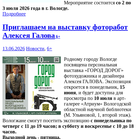
Мероприятие состоится
со 2 по
3 июля 2026 года в г. Вологде.
Подробнее
Приглашаем на выставку фоторабот
Алексея Галова
6+
13.06.2026
Новости
,
6+
Родному городу Вологде
посвящена персональная
выставка «ГОРОД ДОРОГ»
фотохудожника и дизайнера
Алексея ГАЛОВА. Экспозиция
откроется в понедельник,
15
июня
, и будет доступна для
просмотра по
10 июля
в арт-
галерее «Атриум» Вологодской
областной научной библиотеки
(М. Ульяновой, 1, второй этаж).
Вологжане смогут посетить экспозицию
с понедельника по
четверг с 11 до 19 часов; в субботу и воскресенье с 10 до 18
часов.
Выходной день - пятница.