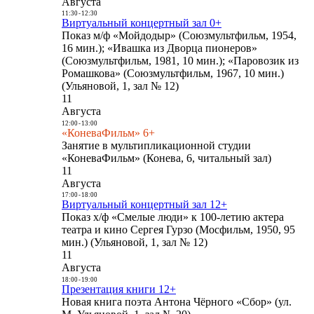
Августа
11:30
-
12:30
Виртуальный концертный зал 0+
Показ м/ф «Мойдодыр» (Союзмультфильм, 1954,
16 мин.); «Ивашка из Дворца пионеров»
(Союзмультфильм, 1981, 10 мин.); «Паровозик из
Ромашкова» (Союзмультфильм, 1967, 10 мин.)
(Ульяновой, 1, зал № 12)
11
Августа
12:00
-
13:00
«КоневаФильм» 6+
Занятие в мультипликационной студии
«КоневаФильм» (Конева, 6, читальный зал)
11
Августа
17:00
-
18:00
Виртуальный концертный зал 12+
Показ х/ф «Смелые люди» к 100-летию актера
театра и кино Сергея Гурзо (Мосфильм, 1950, 95
мин.) (Ульяновой, 1, зал № 12)
11
Августа
18:00
-
19:00
Презентация книги 12+
Новая книга поэта Антона Чёрного «Сбор» (ул.