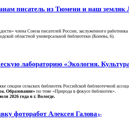
жанам писатель из Тюмени и наш земляк
адости» члена Союза писателей России, заслуженного работник
годской областной универсальной библиотеки (Конева, 6).
ескую лабораторию «Экология. Культур
жке секции сельских библиотек Российской библиотечной ассоц
ра. Образование»
по теме «Природа в фокусе библиотек».
юля 2026 года в г. Вологде.
вку фоторабот Алексея Галова
6+