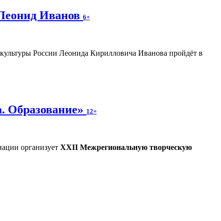
 Леонид Иванов
6+
а культуры России Леонида Кирилловича Иванова пройдёт в
а. Образование»
12+
иации организует
XXII Межрегиональную творческую