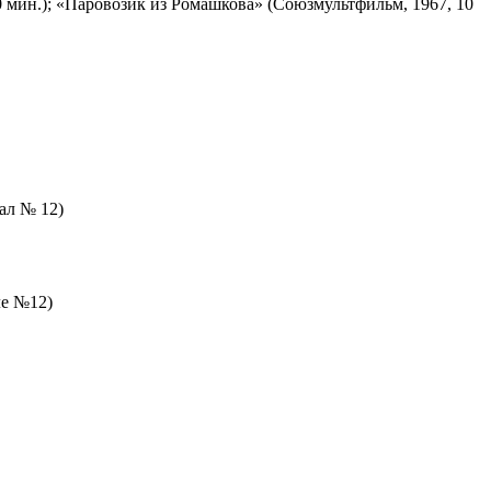
 мин.); «Паровозик из Ромашкова» (Союзмультфильм, 1967, 10
зал № 12)
ле №12)