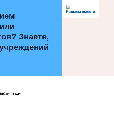
Решаем вместе
нием
 или
ов? Знаете,
 учреждений
библиотека»