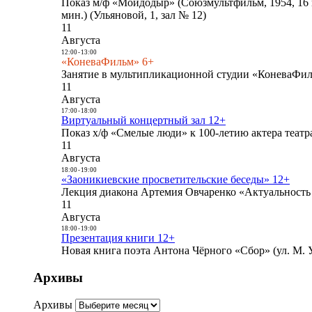
Показ м/ф «Мойдодыр» (Союзмультфильм, 1954, 16 
мин.) (Ульяновой, 1, зал № 12)
11
Августа
12:00
-
13:00
«КоневаФильм» 6+
Занятие в мультипликационной студии «КоневаФиль
11
Августа
17:00
-
18:00
Виртуальный концертный зал 12+
Показ х/ф «Смелые люди» к 100-летию актера театра
11
Августа
18:00
-
19:00
«Заоникиевские просветительские беседы» 12+
Лекция диакона Артемия Овчаренко «Актуальность 
11
Августа
18:00
-
19:00
Презентация книги 12+
Новая книга поэта Антона Чёрного «Сбор» (ул. М. У
Архивы
Архивы