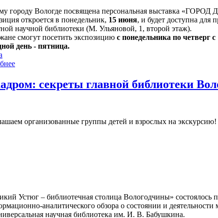
му городу Вологде посвящена персональная выставка «ГОРОД 
зиция откроется в понедельник,
15 июня
, и будет доступна для 
ной научной библиотеки (М. Ульяновой, 1, второй этаж).
жане смогут посетить экспозицию
с понедельника по четверг с 1
ной день - пятница.
а
бнее
кадром: секреты главной библиотеки Во
ашаем организованные группы детей и взрослых на экскурсию! Ч
икий Устюг – библиотечная столица Вологодчины» состоялось 
ормационно-аналитического обзора о состоянии и деятельности 
иверсальная научная библиотека им. И. В. Бабушкина.