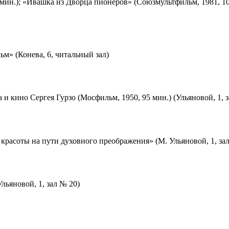
мин.); «Ивашка из Дворца пионеров» (Союзмультфильм, 1981, 10
м» (Конева, 6, читальный зал)
 и кино Сергея Гурзо (Мосфильм, 1950, 95 мин.) (Ульяновой, 1, 
красоты на пути духовного преображения» (М. Ульяновой, 1, за
льяновой, 1, зал № 20)