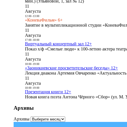
мин.) (Ульяновой, 1, зал № 12)
11
Августа
12:00
-
13:00
«КоневаФильм» 6+
Занятие в мультипликационной студии «КоневаФиль
11
Августа
17:00
-
18:00
Виртуальный концертный зал 12+
Показ х/ф «Смелые люди» к 100-летию актера театра
11
Августа
18:00
-
19:00
«Заоникиевские просветительские беседы» 12+
Лекция диакона Артемия Овчаренко «Актуальность 
11
Августа
18:00
-
19:00
Презентация книги 12+
Новая книга поэта Антона Чёрного «Сбор» (ул. М. У
Архивы
Архивы