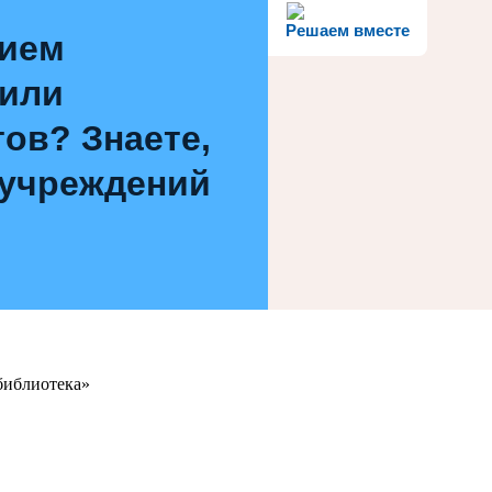
Решаем вместе
нием
 или
ов? Знаете,
 учреждений
библиотека»