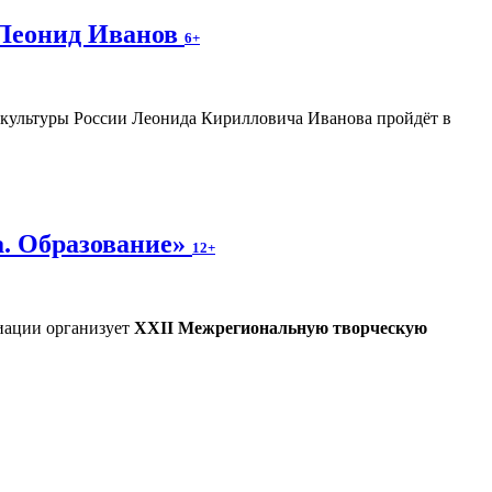
 Леонид Иванов
6+
а культуры России Леонида Кирилловича Иванова пройдёт в
а. Образование»
12+
иации организует
XXII Межрегиональную творческую