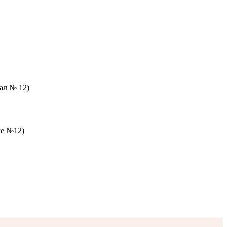
зал № 12)
ле №12)