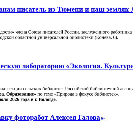
жанам писатель из Тюмени и наш земляк
адости» члена Союза писателей России, заслуженного работник
годской областной универсальной библиотеки (Конева, 6).
ескую лабораторию «Экология. Культур
жке секции сельских библиотек Российской библиотечной ассоц
ра. Образование»
по теме «Природа в фокусе библиотек».
юля 2026 года в г. Вологде.
вку фоторабот Алексея Галова
6+