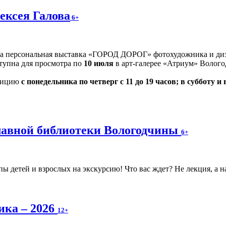
ексея Галова
6+
на персональная выставка «ГОРОД ДОРОГ» фотохудожника и диз
оступна для просмотра по
10 июля
в арт-галерее «Атриум» Волого
озицию
с понедельника по четверг с 11 до 19 часов; в субботу и 
главной библиотеки Вологодчины
6+
 детей и взрослых на экскурсию! Что вас ждет? Не лекция, а н
ика – 2026
12+