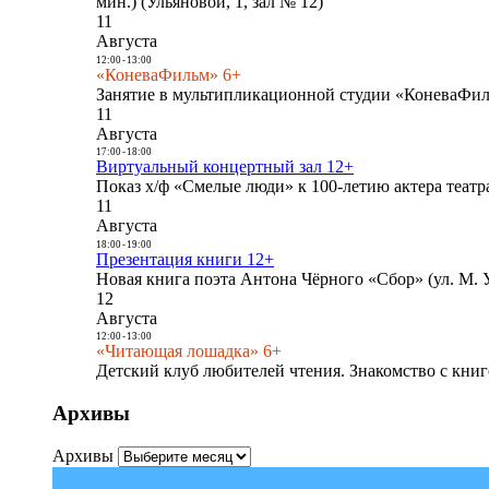
мин.) (Ульяновой, 1, зал № 12)
11
Августа
12:00
-
13:00
«КоневаФильм» 6+
Занятие в мультипликационной студии «КоневаФиль
11
Августа
17:00
-
18:00
Виртуальный концертный зал 12+
Показ х/ф «Смелые люди» к 100-летию актера театра
11
Августа
18:00
-
19:00
Презентация книги 12+
Новая книга поэта Антона Чёрного «Сбор» (ул. М. У
12
Августа
12:00
-
13:00
«Читающая лошадка» 6+
Детский клуб любителей чтения. Знакомство с книг
Архивы
Архивы