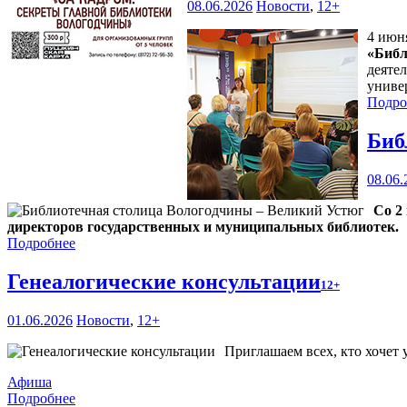
08.06.2026
Новости
,
12+
4 июн
«Библ
деяте
униве
Подро
Биб
08.06.
Со 2
директоров государственных и муниципальных библиотек.
Подробнее
Генеалогические консультации
12+
01.06.2026
Новости
,
12+
Приглашаем всех, кто хочет 
Афиша
Подробнее