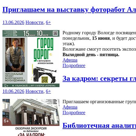
Приглашаем на выставку фоторабот Ал
13.06.2026
Новости
,
6+
Родному городу Вологде посвяще
понедельник,
15 июня
, и будет д
этаж).
Вологжане смогут посетить эксп
Выходной день - пятница.
Афиша
Подробнее
За кадром: секреты 
10.06.2026
Новости
,
6+
Приглашаем организованные группы
Афиша
Подробнее
Библиотечная аналит