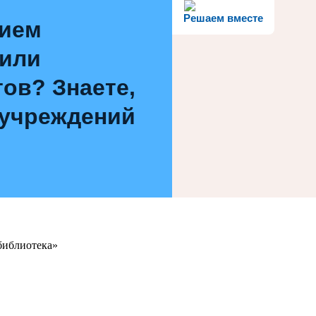
Решаем вместе
нием
 или
ов? Знаете,
 учреждений
библиотека»