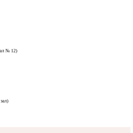
зал № 12)
зал)