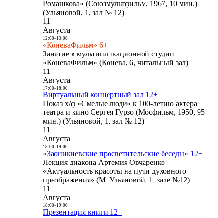
Ромашкова» (Союзмультфильм, 1967, 10 мин.)
(Ульяновой, 1, зал № 12)
11
Августа
12:00
-
13:00
«КоневаФильм» 6+
Занятие в мультипликационной студии
«КоневаФильм» (Конева, 6, читальный зал)
11
Августа
17:00
-
18:00
Виртуальный концертный зал 12+
Показ х/ф «Смелые люди» к 100-летию актера
театра и кино Сергея Гурзо (Мосфильм, 1950, 95
мин.) (Ульяновой, 1, зал № 12)
11
Августа
18:00
-
19:00
«Заоникиевские просветительские беседы» 12+
Лекция диакона Артемия Овчаренко
«Актуальность красоты на пути духовного
преображения» (М. Ульяновой, 1, зале №12)
11
Августа
18:00
-
19:00
Презентация книги 12+