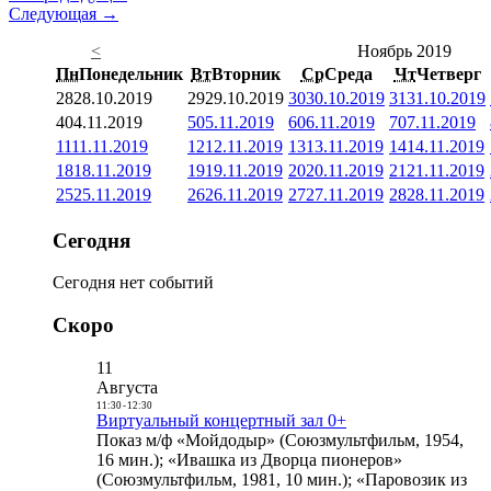
Следующая →
<
Ноябрь 2019
Пн
Понедельник
Вт
Вторник
Ср
Среда
Чт
Четверг
28
28.10.2019
29
29.10.2019
30
30.10.2019
31
31.10.2019
4
04.11.2019
5
05.11.2019
6
06.11.2019
7
07.11.2019
11
11.11.2019
12
12.11.2019
13
13.11.2019
14
14.11.2019
18
18.11.2019
19
19.11.2019
20
20.11.2019
21
21.11.2019
25
25.11.2019
26
26.11.2019
27
27.11.2019
28
28.11.2019
Сегодня
Сегодня нет событий
Скоро
11
Августа
11:30
-
12:30
Виртуальный концертный зал 0+
Показ м/ф «Мойдодыр» (Союзмультфильм, 1954,
16 мин.); «Ивашка из Дворца пионеров»
(Союзмультфильм, 1981, 10 мин.); «Паровозик из