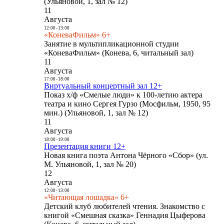
(Ульяновой, 1, зал № 12)
11
Августа
12:00
-
13:00
«КоневаФильм» 6+
Занятие в мультипликационной студии
«КоневаФильм» (Конева, 6, читальный зал)
11
Августа
17:00
-
18:00
Виртуальный концертный зал 12+
Показ х/ф «Смелые люди» к 100-летию актера
театра и кино Сергея Гурзо (Мосфильм, 1950, 95
мин.) (Ульяновой, 1, зал № 12)
11
Августа
18:00
-
19:00
Презентация книги 12+
Новая книга поэта Антона Чёрного «Сбор» (ул.
М. Ульяновой, 1, зал № 20)
12
Августа
12:00
-
13:00
«Читающая лошадка» 6+
Детский клуб любителей чтения. Знакомство с
книгой «Смешная сказка» Геннадия Цыферова