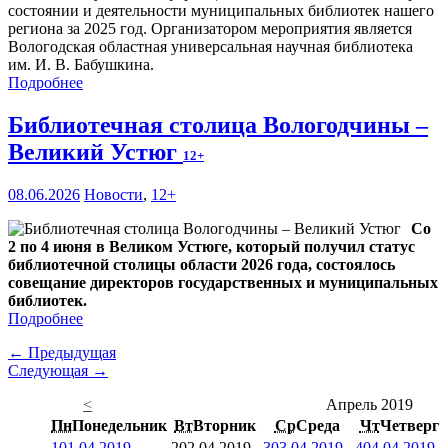
состоянии и деятельности муниципальных библиотек нашего
региона за 2025 год. Организатором мероприятия является
Вологодская областная универсальная научная библиотека
им. И. В. Бабушкина.
Подробнее
Библиотечная столица Вологодчины –
Великий Устюг
12+
08.06.2026
Новости
,
12+
Со
2 по 4 июня в Великом Устюге, который получил статус
библиотечной столицы области 2026 года, состоялось
совещание директоров государственных и муниципальных
библиотек.
Подробнее
← Предыдущая
Следующая →
<
Апрель 2019
Пн
Понедельник
Вт
Вторник
Ср
Среда
Чт
Четверг
1
01.04.2019
2
02.04.2019
3
03.04.2019
4
04.04.2019