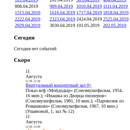
8
08.04.2019
9
09.04.2019
10
10.04.2019
11
11.04.2019
15
15.04.2019
16
16.04.2019
17
17.04.2019
18
18.04.2019
22
22.04.2019
23
23.04.2019
24
24.04.2019
25
25.04.2019
29
29.04.2019
30
30.04.2019
1
01.05.2019
2
02.05.2019
Сегодня
Сегодня нет событий
Скоро
11
Августа
11:30
-
12:30
Виртуальный концертный зал 0+
Показ м/ф «Мойдодыр» (Союзмультфильм, 1954,
16 мин.); «Ивашка из Дворца пионеров»
(Союзмультфильм, 1981, 10 мин.); «Паровозик из
Ромашкова» (Союзмультфильм, 1967, 10 мин.)
(Ульяновой, 1, зал № 12)
11
Августа
12:00
-
13:00