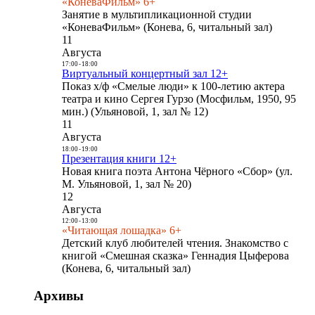
«КоневаФильм» 6+
Занятие в мультипликационной студии
«КоневаФильм» (Конева, 6, читальный зал)
11
Августа
17:00
-
18:00
Виртуальный концертный зал 12+
Показ х/ф «Смелые люди» к 100-летию актера
театра и кино Сергея Гурзо (Мосфильм, 1950, 95
мин.) (Ульяновой, 1, зал № 12)
11
Августа
18:00
-
19:00
Презентация книги 12+
Новая книга поэта Антона Чёрного «Сбор» (ул.
М. Ульяновой, 1, зал № 20)
12
Августа
12:00
-
13:00
«Читающая лошадка» 6+
Детский клуб любителей чтения. Знакомство с
книгой «Смешная сказка» Геннадия Цыферова
(Конева, 6, читальный зал)
Архивы