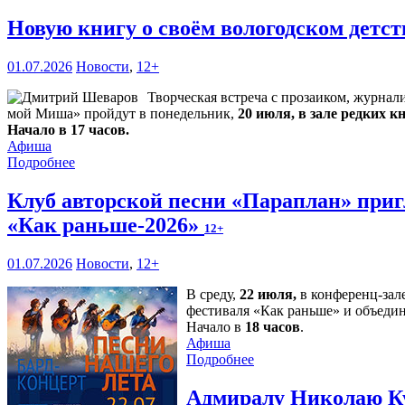
Новую книгу о своём вологодском детс
01.07.2026
Новости
,
12+
Творческая встреча с прозаиком, журна
мой Миша» пройдут в понедельник,
20 июля, в зале редких к
Начало в 17 часов.
Афиша
Подробнее
Клуб авторской песни «Параплан» приг
«Как раньше-2026»
12+
01.07.2026
Новости
,
12+
В среду,
22 июля,
в конференц-зал
фестиваля «Как раньше» и объедин
Начало в
18 часов
.
Афиша
Подробнее
Адмиралу Николаю Ку