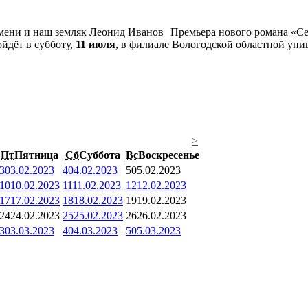
Премьера нового романа «Се
йдёт в субботу,
11 июля
, в филиале Вологодской областной унив
>
Пт
Пятница
Сб
Суббота
Вс
Воскресенье
3
03.02.2023
4
04.02.2023
5
05.02.2023
10
10.02.2023
11
11.02.2023
12
12.02.2023
17
17.02.2023
18
18.02.2023
19
19.02.2023
24
24.02.2023
25
25.02.2023
26
26.02.2023
3
03.03.2023
4
04.03.2023
5
05.03.2023