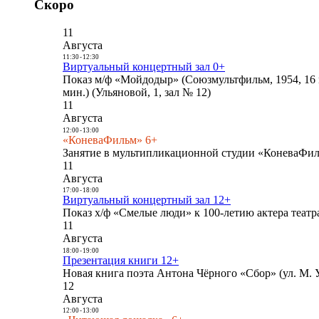
Скоро
11
Августа
11:30
-
12:30
Виртуальный концертный зал 0+
Показ м/ф «Мойдодыр» (Союзмультфильм, 1954, 16 
мин.) (Ульяновой, 1, зал № 12)
11
Августа
12:00
-
13:00
«КоневаФильм» 6+
Занятие в мультипликационной студии «КоневаФиль
11
Августа
17:00
-
18:00
Виртуальный концертный зал 12+
Показ х/ф «Смелые люди» к 100-летию актера театра
11
Августа
18:00
-
19:00
Презентация книги 12+
Новая книга поэта Антона Чёрного «Сбор» (ул. М. У
12
Августа
12:00
-
13:00