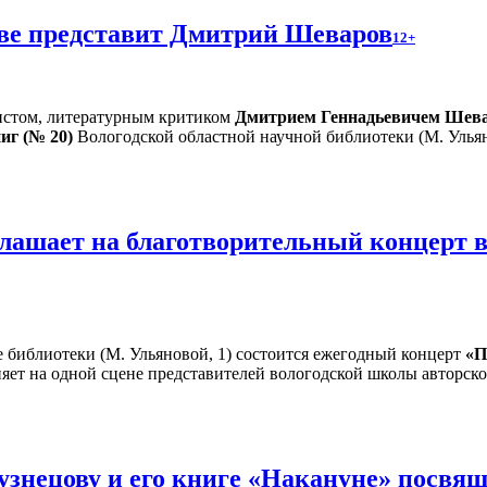
тве представит Дмитрий Шеваров
12+
листом, литературным критиком
Дмитрием Геннадьевичем Шев
ниг (№ 20)
Вологодской областной научной библиотеки (М. Ульян
лашает на благотворительный концерт в
е библиотеки (М. Ульяновой, 1) состоится ежегодный концерт
«П
яет на одной сцене представителей вологодской школы авторско
знецову и его книге «Накануне» посвящ