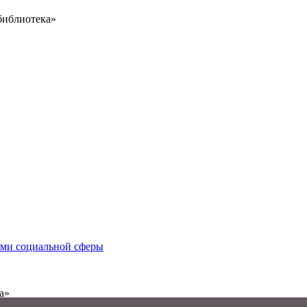
библиотека»
иями социальной сферы
а»