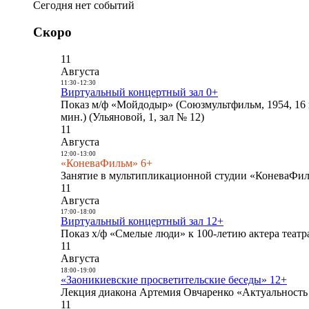
Сегодня нет событий
Скоро
11
Августа
11:30
-
12:30
Виртуальный концертный зал 0+
Показ м/ф «Мойдодыр» (Союзмультфильм, 1954, 16 
мин.) (Ульяновой, 1, зал № 12)
11
Августа
12:00
-
13:00
«КоневаФильм» 6+
Занятие в мультипликационной студии «КоневаФиль
11
Августа
17:00
-
18:00
Виртуальный концертный зал 12+
Показ х/ф «Смелые люди» к 100-летию актера театра
11
Августа
18:00
-
19:00
«Заоникиевские просветительские беседы» 12+
Лекция диакона Артемия Овчаренко «Актуальность 
11