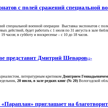
онатов с полей сражений специальной в
Выставка экспонатов с пол
х действий, будет работать с 1 июля по 31 августа в зале библ
9 часов; в субботу и воскресенье – с 10 до 18 часов.
тве представит Дмитрий Шеваров
12+
 журналистом, литературным критиком
Дмитрием Геннадьевиче
едельник,
20 июля, в зале редких книг (№ 20)
Вологодской обла
и «Параплан» приглашает на благотвори