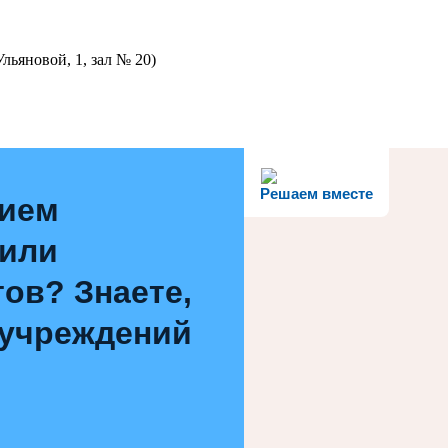
льяновой, 1, зал № 20)
Решаем вместе
нием
 или
ов? Знаете,
 учреждений