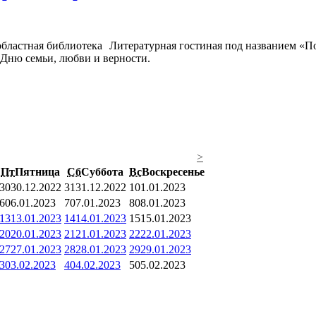
Литературная гостиная под названием «П
 Дню семьи, любви и верности.
>
Пт
Пятница
Сб
Суббота
Вс
Воскресенье
30
30.12.2022
31
31.12.2022
1
01.01.2023
6
06.01.2023
7
07.01.2023
8
08.01.2023
13
13.01.2023
14
14.01.2023
15
15.01.2023
20
20.01.2023
21
21.01.2023
22
22.01.2023
27
27.01.2023
28
28.01.2023
29
29.01.2023
3
03.02.2023
4
04.02.2023
5
05.02.2023