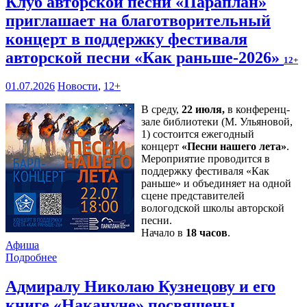
Клуб авторской песни «Параплан»
приглашает на благотворительный
концерт в поддержку фестиваля
авторской песни «Как раньше-2026»
12+
01.07.2026
Новости
,
12+
В среду,
22 июля,
в конференц-
зале библиотеки (М. Ульяновой,
1) состоится ежегодный
концерт
«Песни нашего лета»
.
Мероприятие проводится в
поддержку фестиваля «Как
раньше» и объединяет на одной
сцене представителей
вологодской школы авторской
песни.
Начало в
18 часов
.
Афиша
Подробнее
Адмиралу Николаю Кузнецову и его
книге «Накануне» посвящены