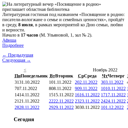
Литературная гостиная под названием «Посвящение в родню:
писатели-вологжане о семье и семейных ценностях», пройдёт
в среду,
8 июля
, в рамках мероприятий ко Дню семьи, любви
и верности.
Начало в
17 часов
(М. Ульяновой, 1, зал № 2).
Афиша
Подробнее
← Предыдущая
Следующая →
<
Ноябрь 2022
Пн
Понедельник
Вт
Вторник
Ср
Среда
Чт
Четверг
31
31.10.2022
1
01.11.2022
2
02.11.2022
3
03.11.2022
7
07.11.2022
8
08.11.2022
9
09.11.2022
10
10.11.2022
14
14.11.2022
15
15.11.2022
16
16.11.2022
17
17.11.2022
21
21.11.2022
22
22.11.2022
23
23.11.2022
24
24.11.2022
28
28.11.2022
29
29.11.2022
30
30.11.2022
1
01.12.2022
Сегодня