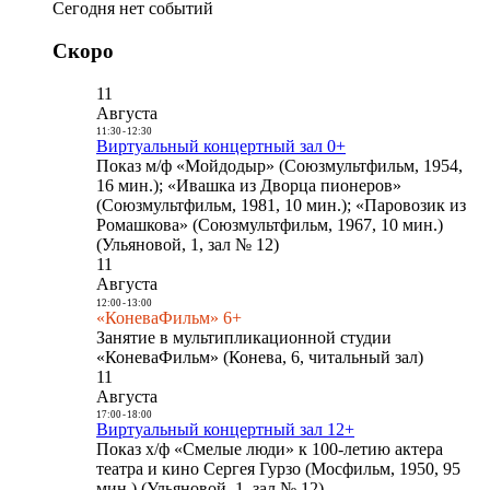
Сегодня нет событий
Скоро
11
Августа
11:30
-
12:30
Виртуальный концертный зал 0+
Показ м/ф «Мойдодыр» (Союзмультфильм, 1954,
16 мин.); «Ивашка из Дворца пионеров»
(Союзмультфильм, 1981, 10 мин.); «Паровозик из
Ромашкова» (Союзмультфильм, 1967, 10 мин.)
(Ульяновой, 1, зал № 12)
11
Августа
12:00
-
13:00
«КоневаФильм» 6+
Занятие в мультипликационной студии
«КоневаФильм» (Конева, 6, читальный зал)
11
Августа
17:00
-
18:00
Виртуальный концертный зал 12+
Показ х/ф «Смелые люди» к 100-летию актера
театра и кино Сергея Гурзо (Мосфильм, 1950, 95
мин.) (Ульяновой, 1, зал № 12)