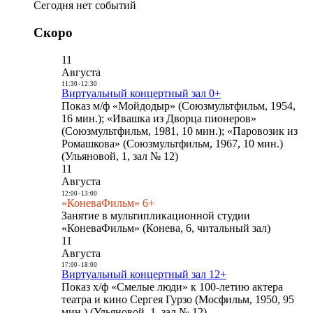
Сегодня нет событий
Скоро
11
Августа
11:30
-
12:30
Виртуальный концертный зал 0+
Показ м/ф «Мойдодыр» (Союзмультфильм, 1954,
16 мин.); «Ивашка из Дворца пионеров»
(Союзмультфильм, 1981, 10 мин.); «Паровозик из
Ромашкова» (Союзмультфильм, 1967, 10 мин.)
(Ульяновой, 1, зал № 12)
11
Августа
12:00
-
13:00
«КоневаФильм» 6+
Занятие в мультипликационной студии
«КоневаФильм» (Конева, 6, читальный зал)
11
Августа
17:00
-
18:00
Виртуальный концертный зал 12+
Показ х/ф «Смелые люди» к 100-летию актера
театра и кино Сергея Гурзо (Мосфильм, 1950, 95
мин.) (Ульяновой, 1, зал № 12)