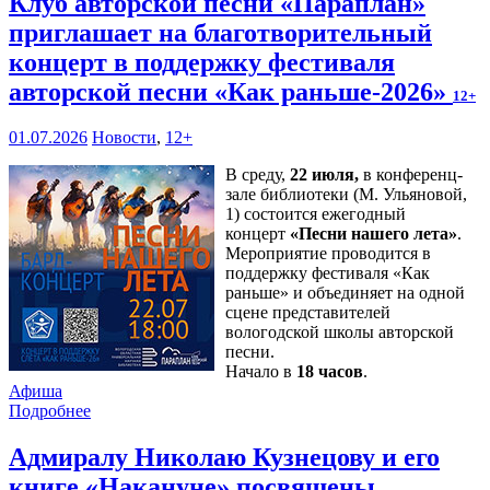
Клуб авторской песни «Параплан»
приглашает на благотворительный
концерт в поддержку фестиваля
авторской песни «Как раньше-2026»
12+
01.07.2026
Новости
,
12+
В среду,
22 июля,
в конференц-
зале библиотеки (М. Ульяновой,
1) состоится ежегодный
концерт
«Песни нашего лета»
.
Мероприятие проводится в
поддержку фестиваля «Как
раньше» и объединяет на одной
сцене представителей
вологодской школы авторской
песни.
Начало в
18 часов
.
Афиша
Подробнее
Адмиралу Николаю Кузнецову и его
книге «Накануне» посвящены