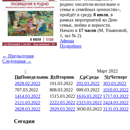
родню: писатели-вологжане о
семье и семейных ценностях»,
пройдёт в среду,
8 июля
, в
рамках мероприятий ко Дню
семьи, любви и верности.
Начало в
17 часов
(М. Ульяновой,
1, зал № 2).
Афиша
Подробнее
← Предыдущая
Следующая →
<
Март 2022
Пн
Понедельник
Вт
Вторник
Ср
Среда
Чт
Четверг
28
28.02.2022
1
01.03.2022
2
02.03.2022
3
03.03.2022
7
07.03.2022
8
08.03.2022
9
09.03.2022
10
10.03.2022
14
14.03.2022
15
15.03.2022
16
16.03.2022
17
17.03.2022
21
21.03.2022
22
22.03.2022
23
23.03.2022
24
24.03.2022
28
28.03.2022
29
29.03.2022
30
30.03.2022
31
31.03.2022
Сегодня