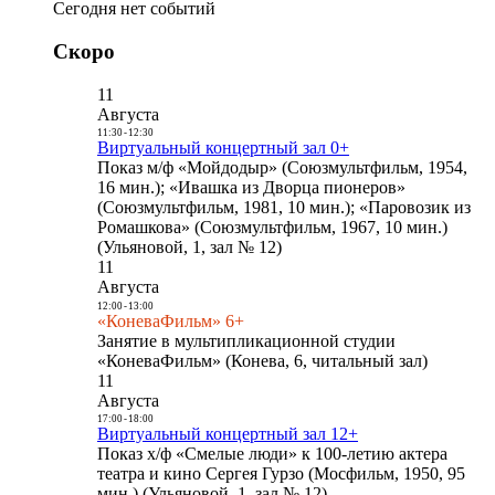
Сегодня нет событий
Скоро
11
Августа
11:30
-
12:30
Виртуальный концертный зал 0+
Показ м/ф «Мойдодыр» (Союзмультфильм, 1954,
16 мин.); «Ивашка из Дворца пионеров»
(Союзмультфильм, 1981, 10 мин.); «Паровозик из
Ромашкова» (Союзмультфильм, 1967, 10 мин.)
(Ульяновой, 1, зал № 12)
11
Августа
12:00
-
13:00
«КоневаФильм» 6+
Занятие в мультипликационной студии
«КоневаФильм» (Конева, 6, читальный зал)
11
Августа
17:00
-
18:00
Виртуальный концертный зал 12+
Показ х/ф «Смелые люди» к 100-летию актера
театра и кино Сергея Гурзо (Мосфильм, 1950, 95
мин.) (Ульяновой, 1, зал № 12)