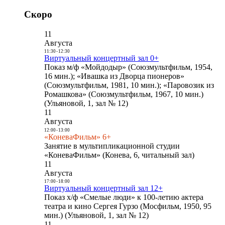
Скоро
11
Августа
11:30
-
12:30
Виртуальный концертный зал 0+
Показ м/ф «Мойдодыр» (Союзмультфильм, 1954,
16 мин.); «Ивашка из Дворца пионеров»
(Союзмультфильм, 1981, 10 мин.); «Паровозик из
Ромашкова» (Союзмультфильм, 1967, 10 мин.)
(Ульяновой, 1, зал № 12)
11
Августа
12:00
-
13:00
«КоневаФильм» 6+
Занятие в мультипликационной студии
«КоневаФильм» (Конева, 6, читальный зал)
11
Августа
17:00
-
18:00
Виртуальный концертный зал 12+
Показ х/ф «Смелые люди» к 100-летию актера
театра и кино Сергея Гурзо (Мосфильм, 1950, 95
мин.) (Ульяновой, 1, зал № 12)
11