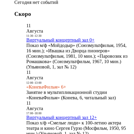
Сегодня нет событий
Скоро
11
Августа
11:30
-
12:30
Виртуальный концертный зал 0+
Показ м/ф «Мойдодыр» (Союзмультфильм, 1954,
16 мин.); «Ивашка из Дворца пионеров»
(Союзмультфильм, 1981, 10 мин.); «Паровозик из
Ромашкова» (Союзмультфильм, 1967, 10 мин.)
(Ульяновой, 1, зал № 12)
11
Августа
12:00
-
13:00
«КоневаФильм» 6+
Занятие в мультипликационной студии
«КоневаФильм» (Конева, 6, читальный зал)
11
Августа
17:00
-
18:00
Виртуальный концертный зал 12+
Показ х/ф «Смелые люди» к 100-летию актера
театра и кино Сергея Гурзо (Мосфильм, 1950, 95
мин.) (Ульяновой, 1, зал № 12)