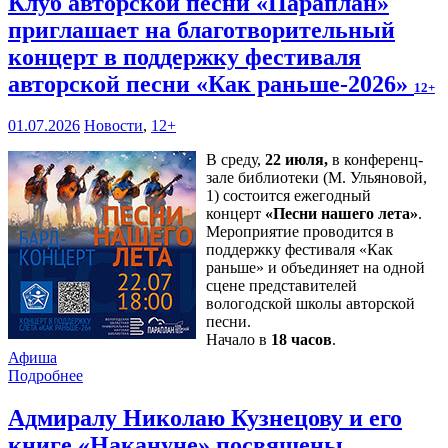
Клуб авторской песни «Параплан»
приглашает на благотворительный
концерт в поддержку фестиваля
авторской песни «Как раньше-2026»
12+
01.07.2026
Новости
,
12+
В среду,
22 июля,
в конференц-
зале библиотеки (М. Ульяновой,
1) состоится ежегодный
концерт
«Песни нашего лета»
.
Мероприятие проводится в
поддержку фестиваля «Как
раньше» и объединяет на одной
сцене представителей
вологодской школы авторской
песни.
Начало в
18 часов
.
Афиша
Подробнее
Адмиралу Николаю Кузнецову и его
книге «Накануне» посвящены