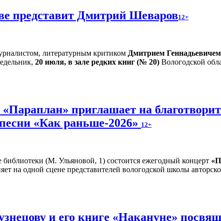
тве представит Дмитрий Шеваров
12+
 журналистом, литературным критиком
Дмитрием Геннадьевиче
едельник,
20 июля, в зале редких книг (№ 20)
Вологодской обла
и «Параплан» приглашает на благотвори
 песни «Как раньше-2026»
12+
е библиотеки (М. Ульяновой, 1) состоится ежегодный концерт
«П
яет на одной сцене представителей вологодской школы авторско
знецову и его книге «Накануне» посвящ