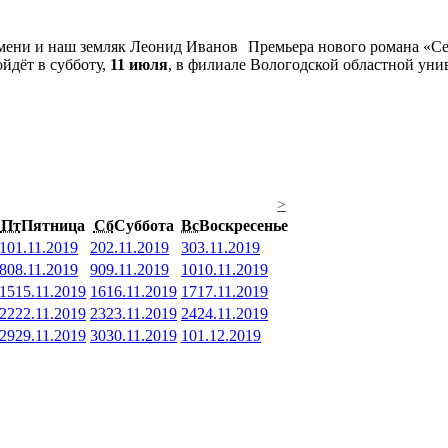
Премьера нового романа «Се
йдёт в субботу,
11 июля
, в филиале Вологодской областной унив
>
Пт
Пятница
Сб
Суббота
Вс
Воскресенье
1
01.11.2019
2
02.11.2019
3
03.11.2019
8
08.11.2019
9
09.11.2019
10
10.11.2019
15
15.11.2019
16
16.11.2019
17
17.11.2019
22
22.11.2019
23
23.11.2019
24
24.11.2019
29
29.11.2019
30
30.11.2019
1
01.12.2019