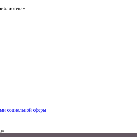
библиотека»
иями социальной сферы
а»