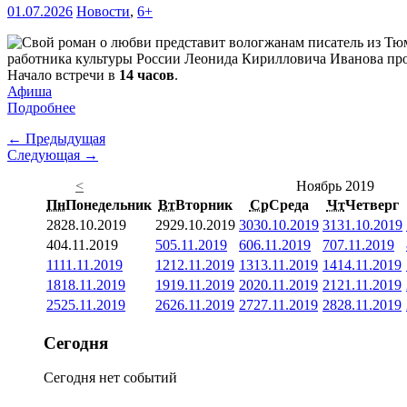
01.07.2026
Новости
,
6+
работника культуры России Леонида Кирилловича Иванова про
Начало встречи в
14 часов
.
Афиша
Подробнее
← Предыдущая
Следующая →
<
Ноябрь 2019
Пн
Понедельник
Вт
Вторник
Ср
Среда
Чт
Четверг
28
28.10.2019
29
29.10.2019
30
30.10.2019
31
31.10.2019
4
04.11.2019
5
05.11.2019
6
06.11.2019
7
07.11.2019
11
11.11.2019
12
12.11.2019
13
13.11.2019
14
14.11.2019
18
18.11.2019
19
19.11.2019
20
20.11.2019
21
21.11.2019
25
25.11.2019
26
26.11.2019
27
27.11.2019
28
28.11.2019
Сегодня
Сегодня нет событий