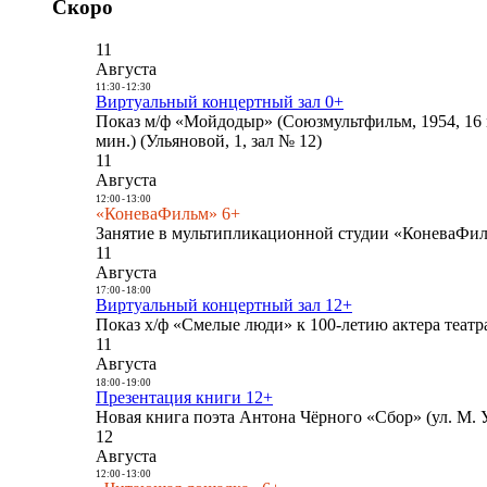
Скоро
11
Августа
11:30
-
12:30
Виртуальный концертный зал 0+
Показ м/ф «Мойдодыр» (Союзмультфильм, 1954, 16 
мин.) (Ульяновой, 1, зал № 12)
11
Августа
12:00
-
13:00
«КоневаФильм» 6+
Занятие в мультипликационной студии «КоневаФиль
11
Августа
17:00
-
18:00
Виртуальный концертный зал 12+
Показ х/ф «Смелые люди» к 100-летию актера театра
11
Августа
18:00
-
19:00
Презентация книги 12+
Новая книга поэта Антона Чёрного «Сбор» (ул. М. У
12
Августа
12:00
-
13:00