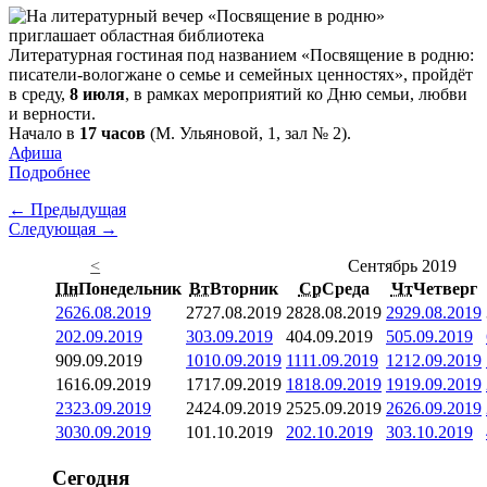
Литературная гостиная под названием «Посвящение в родню:
писатели-вологжане о семье и семейных ценностях», пройдёт
в среду,
8 июля
, в рамках мероприятий ко Дню семьи, любви
и верности.
Начало в
17 часов
(М. Ульяновой, 1, зал № 2).
Афиша
Подробнее
← Предыдущая
Следующая →
<
Сентябрь 2019
Пн
Понедельник
Вт
Вторник
Ср
Среда
Чт
Четверг
26
26.08.2019
27
27.08.2019
28
28.08.2019
29
29.08.2019
2
02.09.2019
3
03.09.2019
4
04.09.2019
5
05.09.2019
9
09.09.2019
10
10.09.2019
11
11.09.2019
12
12.09.2019
16
16.09.2019
17
17.09.2019
18
18.09.2019
19
19.09.2019
23
23.09.2019
24
24.09.2019
25
25.09.2019
26
26.09.2019
30
30.09.2019
1
01.10.2019
2
02.10.2019
3
03.10.2019
Сегодня