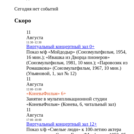
Сегодня нет событий
Скоро
11
Августа
11:30
-
12:30
Виртуальный концертный зал 0+
Показ м/ф «Мойдодыр» (Союзмультфильм, 1954,
16 мин.); «Ивашка из Дворца пионеров»
(Союзмультфильм, 1981, 10 мин.); «Паровозик из
Ромашкова» (Союзмультфильм, 1967, 10 мин.)
(Ульяновой, 1, зал № 12)
11
Августа
12:00
-
13:00
«КоневаФильм» 6+
Занятие в мультипликационной студии
«КоневаФильм» (Конева, 6, читальный зал)
11
Августа
17:00
-
18:00
Виртуальный концертный зал 12+
Показ х/ф «Смелые люди» к 100-летию актера