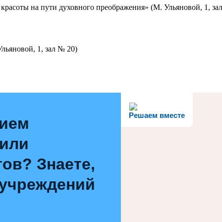
красоты на пути духовного преображения» (М. Ульяновой, 1, за
льяновой, 1, зал № 20)
Решаем вместе
нием
 или
ов? Знаете,
 учреждений