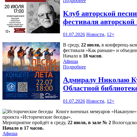
Подробнее
Клуб авторской песн
фестиваля авторской
01.07.2026
Новости
,
12+
В среду,
22 июля,
в конференц-зал
фестиваля «Как раньше» и объедин
Начало в
18 часов
.
Афиша
Подробнее
Адмиралу Николаю Ку
Областной библиотек
01.07.2026
Новости
,
12+
Книге военных мемуаров «Накануне» (
проекта «Исторические беседы».
Мероприятие пройдёт в среду,
22 июля, в зале № 2
Вологодской
Начало в 17 часов.
Афиша