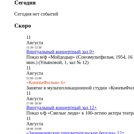
Сегодня
Сегодня нет событий
Скоро
11
Августа
11:30
-
12:30
Виртуальный концертный зал 0+
Показ м/ф «Мойдодыр» (Союзмультфильм, 1954, 16 
мин.) (Ульяновой, 1, зал № 12)
11
Августа
12:00
-
13:00
«КоневаФильм» 6+
Занятие в мультипликационной студии «КоневаФиль
11
Августа
17:00
-
18:00
Виртуальный концертный зал 12+
Показ х/ф «Смелые люди» к 100-летию актера театра
11
Августа
18:00
-
19:00
«Заоникиевские просветительские беседы» 12+