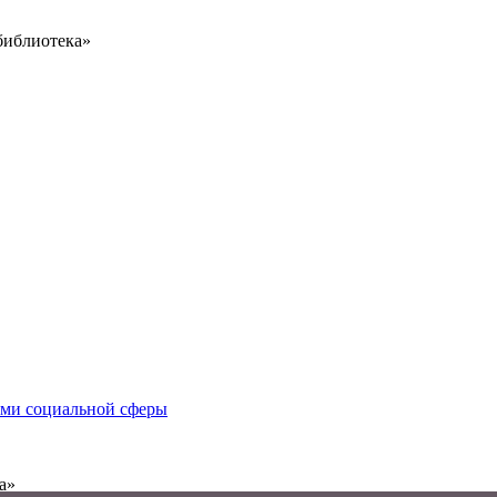
библиотека»
иями социальной сферы
а»