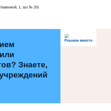
льяновой, 1, зал № 20)
Решаем вместе
нием
 или
ов? Знаете,
 учреждений