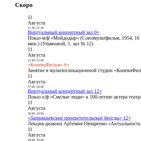
Скоро
11
Августа
11:30
-
12:30
Виртуальный концертный зал 0+
Показ м/ф «Мойдодыр» (Союзмультфильм, 1954, 16 
мин.) (Ульяновой, 1, зал № 12)
11
Августа
12:00
-
13:00
«КоневаФильм» 6+
Занятие в мультипликационной студии «КоневаФиль
11
Августа
17:00
-
18:00
Виртуальный концертный зал 12+
Показ х/ф «Смелые люди» к 100-летию актера театра
11
Августа
18:00
-
19:00
«Заоникиевские просветительские беседы» 12+
Лекция диакона Артемия Овчаренко «Актуальность 
11
Августа
18:00
-
19:00