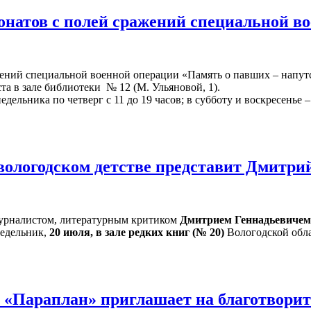
онатов с полей сражений специальной в
жений специальной военной операции «Память о павших – напут
ста в зале библиотеки № 12 (М. Ульяновой, 1).
ельника по четверг с 11 до 19 часов; в субботу и воскресенье – 
 вологодском детстве представит Дмитр
 журналистом, литературным критиком
Дмитрием Геннадьевиче
едельник,
20 июля, в зале редких книг (№ 20)
Вологодской обла
и «Параплан» приглашает на благотвори