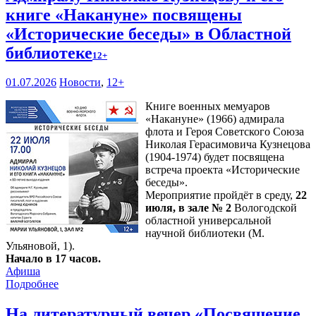
книге «Накануне» посвящены
«Исторические беседы» в Областной
библиотеке
12+
01.07.2026
Новости
,
12+
Книге военных мемуаров
«Накануне» (1966) адмирала
флота и Героя Советского Союза
Николая Герасимовича Кузнецова
(1904-1974) будет посвящена
встреча проекта «Исторические
беседы».
Мероприятие пройдёт в среду,
22
июля, в зале № 2
Вологодской
областной универсальной
научной библиотеки (М.
Ульяновой, 1).
Начало в 17 часов.
Афиша
Подробнее
На литературный вечер «Посвящение