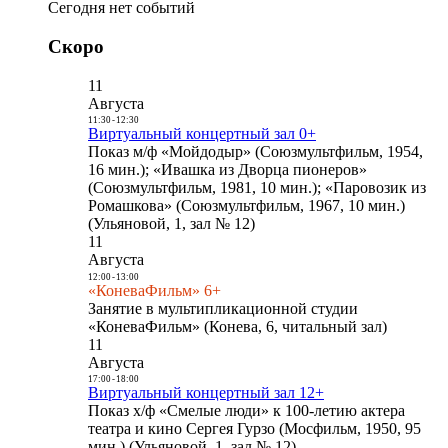
Сегодня нет событий
Скоро
11
Августа
11:30
-
12:30
Виртуальный концертный зал 0+
Показ м/ф «Мойдодыр» (Союзмультфильм, 1954,
16 мин.); «Ивашка из Дворца пионеров»
(Союзмультфильм, 1981, 10 мин.); «Паровозик из
Ромашкова» (Союзмультфильм, 1967, 10 мин.)
(Ульяновой, 1, зал № 12)
11
Августа
12:00
-
13:00
«КоневаФильм» 6+
Занятие в мультипликационной студии
«КоневаФильм» (Конева, 6, читальный зал)
11
Августа
17:00
-
18:00
Виртуальный концертный зал 12+
Показ х/ф «Смелые люди» к 100-летию актера
театра и кино Сергея Гурзо (Мосфильм, 1950, 95
мин.) (Ульяновой, 1, зал № 12)