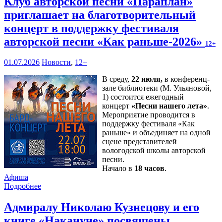
Клуб авторской песни «Параплан»
приглашает на благотворительный
концерт в поддержку фестиваля
авторской песни «Как раньше-2026»
12+
01.07.2026
Новости
,
12+
В среду,
22 июля,
в конференц-
зале библиотеки (М. Ульяновой,
1) состоится ежегодный
концерт
«Песни нашего лета»
.
Мероприятие проводится в
поддержку фестиваля «Как
раньше» и объединяет на одной
сцене представителей
вологодской школы авторской
песни.
Начало в
18 часов
.
Афиша
Подробнее
Адмиралу Николаю Кузнецову и его
книге «Накануне» посвящены