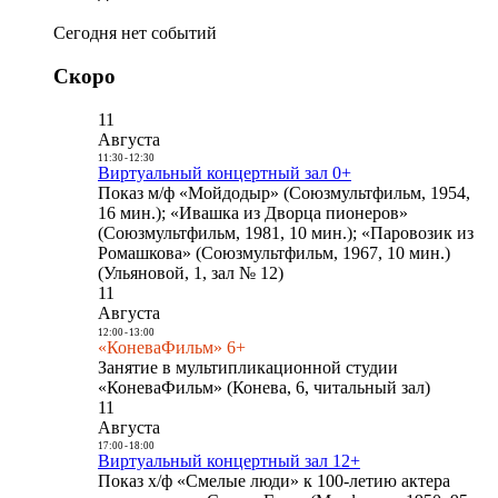
Сегодня нет событий
Скоро
11
Августа
11:30
-
12:30
Виртуальный концертный зал 0+
Показ м/ф «Мойдодыр» (Союзмультфильм, 1954,
16 мин.); «Ивашка из Дворца пионеров»
(Союзмультфильм, 1981, 10 мин.); «Паровозик из
Ромашкова» (Союзмультфильм, 1967, 10 мин.)
(Ульяновой, 1, зал № 12)
11
Августа
12:00
-
13:00
«КоневаФильм» 6+
Занятие в мультипликационной студии
«КоневаФильм» (Конева, 6, читальный зал)
11
Августа
17:00
-
18:00
Виртуальный концертный зал 12+
Показ х/ф «Смелые люди» к 100-летию актера