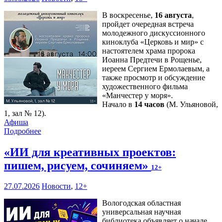
В воскресенье,
16 августа
,
пройдет очередная встреча
молодежного дискуссионного
киноклуба «Церковь и мир» с
настоятелем храма пророка
Иоанна Предтечи в Рощенье,
иереем Сергием Ермолаевым, а
также просмотр и обсуждение
художественного фильма
«Манчестер у моря».
Начало в
14 часов
(М. Ульяновой,
1, зал № 12).
Афиша
Подробнее
«ИИ для креативных проектов:
пишем, рисуем, сочиняем»
12+
27.07.2026
Новости
,
12+
Вологодская областная
универсальная научная
библиотека объявляет о начале