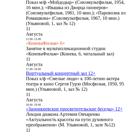
Показ м/ф «Мойдодыр» (Союзмультфильм, 1954,
16 мин.); «Ивашка из Дворца пионеров»
(Союзмультфильм, 1981, 10 мин.); «Паровозик из
Ромашкова» (Союзмультфильм, 1967, 10 мин.)
(Ульяновой, 1, зал № 12)
11
Августа
12:00
-
13:00
«КоневаФильм» 6+
Занятие в мультипликационной студии
«КоневаФильм» (Конева, 6, читальный зал)
11
Августа
17:00
-
18:00
Виртуальный концертный зал 12+
Показ х/ф «Смелые люди» к 100-летию актера
театра и кино Сергея Гурзо (Мосфильм, 1950, 95
мин.) (Ульяновой, 1, зал № 12)
11
Августа
18:00
-
19:00
«Заоникиевские просветительские беседы» 12+
Лекция диакона Артемия Овчаренко
«Актуальность красоты на пути духовного
преображения» (М. Ульяновой, 1, зале №12)
11