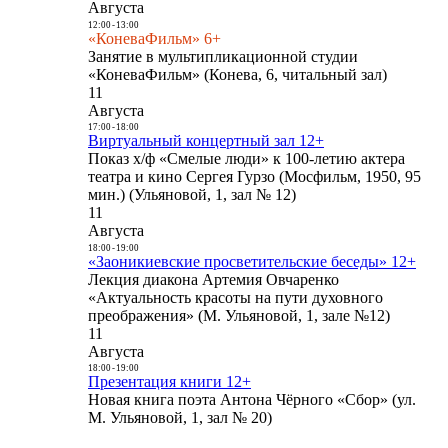
Августа
12:00
-
13:00
«КоневаФильм» 6+
Занятие в мультипликационной студии
«КоневаФильм» (Конева, 6, читальный зал)
11
Августа
17:00
-
18:00
Виртуальный концертный зал 12+
Показ х/ф «Смелые люди» к 100-летию актера
театра и кино Сергея Гурзо (Мосфильм, 1950, 95
мин.) (Ульяновой, 1, зал № 12)
11
Августа
18:00
-
19:00
«Заоникиевские просветительские беседы» 12+
Лекция диакона Артемия Овчаренко
«Актуальность красоты на пути духовного
преображения» (М. Ульяновой, 1, зале №12)
11
Августа
18:00
-
19:00
Презентация книги 12+
Новая книга поэта Антона Чёрного «Сбор» (ул.
М. Ульяновой, 1, зал № 20)