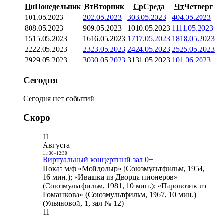
Пн
Понедельник
Вт
Вторник
Ср
Среда
Чт
Четверг
1
01.05.2023
2
02.05.2023
3
03.05.2023
4
04.05.2023
8
08.05.2023
9
09.05.2023
10
10.05.2023
11
11.05.2023
15
15.05.2023
16
16.05.2023
17
17.05.2023
18
18.05.2023
22
22.05.2023
23
23.05.2023
24
24.05.2023
25
25.05.2023
29
29.05.2023
30
30.05.2023
31
31.05.2023
1
01.06.2023
Сегодня
Сегодня нет событий
Скоро
11
Августа
11:30
-
12:30
Виртуальный концертный зал 0+
Показ м/ф «Мойдодыр» (Союзмультфильм, 1954,
16 мин.); «Ивашка из Дворца пионеров»
(Союзмультфильм, 1981, 10 мин.); «Паровозик из
Ромашкова» (Союзмультфильм, 1967, 10 мин.)
(Ульяновой, 1, зал № 12)
11