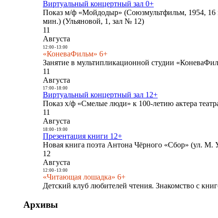
Виртуальный концертный зал 0+
Показ м/ф «Мойдодыр» (Союзмультфильм, 1954, 16 
мин.) (Ульяновой, 1, зал № 12)
11
Августа
12:00
-
13:00
«КоневаФильм» 6+
Занятие в мультипликационной студии «КоневаФиль
11
Августа
17:00
-
18:00
Виртуальный концертный зал 12+
Показ х/ф «Смелые люди» к 100-летию актера театра
11
Августа
18:00
-
19:00
Презентация книги 12+
Новая книга поэта Антона Чёрного «Сбор» (ул. М. У
12
Августа
12:00
-
13:00
«Читающая лошадка» 6+
Детский клуб любителей чтения. Знакомство с книг
Архивы