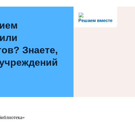
Решаем вместе
нием
 или
ов? Знаете,
 учреждений
библиотека»