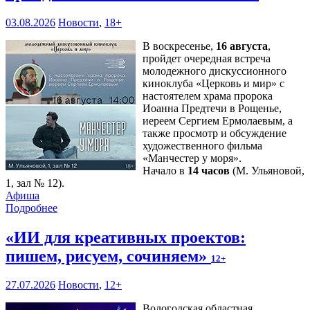
03.08.2026
Новости
,
18+
В воскресенье,
16 августа
,
пройдет очередная встреча
молодежного дискуссионного
киноклуба «Церковь и мир» с
настоятелем храма пророка
Иоанна Предтечи в Рощенье,
иереем Сергием Ермолаевым, а
также просмотр и обсуждение
художественного фильма
«Манчестер у моря».
Начало в
14 часов
(М. Ульяновой,
1, зал № 12).
Афиша
Подробнее
«ИИ для креативных проектов:
пишем, рисуем, сочиняем»
12+
27.07.2026
Новости
,
12+
Вологодская областная