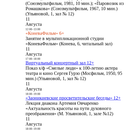
(Союзмультфильм, 1981, 10 мин.); «Паровозик из
Ромашкова» (Союзмультфильм, 1967, 10 мин.)
(Ульяновой, 1, зал № 12)
11
Августа
12:00
-
13:00
«КоневаФильм» 6+
Занятие в мультипликационной студии
«КоневаФильм» (Конева, 6, читальный зал)
11
Августа
17:00
-
18:00
Виртуальный концертный зал 12+
Показ х/ф «Смелые люди» к 100-летию актера
театра и кино Сергея Гурзо (Мосфильм, 1950, 95
мин.) (Ульяновой, 1, зал № 12)
11
Августа
18:00
-
19:00
«Заоникиевские просветительские беседы» 12+
Лекция диакона Артемия Овчаренко
«Актуальность красоты на пути духовного
преображения» (М. Ульяновой, 1, зале №12)
11
Августа
18:00
-
19:00