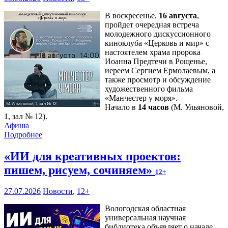
В воскресенье,
16 августа
,
пройдет очередная встреча
молодежного дискуссионного
киноклуба «Церковь и мир» с
настоятелем храма пророка
Иоанна Предтечи в Рощенье,
иереем Сергием Ермолаевым, а
также просмотр и обсуждение
художественного фильма
«Манчестер у моря».
Начало в
14 часов
(М. Ульяновой,
1, зал № 12).
Афиша
Подробнее
«ИИ для креативных проектов:
пишем, рисуем, сочиняем»
12+
27.07.2026
Новости
,
12+
Вологодская областная
универсальная научная
библиотека объявляет о начале