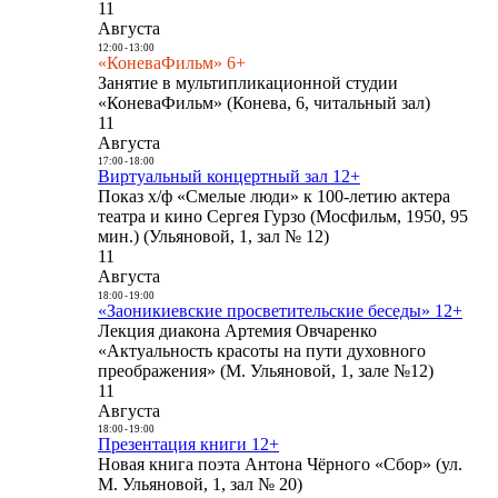
11
Августа
12:00
-
13:00
«КоневаФильм» 6+
Занятие в мультипликационной студии
«КоневаФильм» (Конева, 6, читальный зал)
11
Августа
17:00
-
18:00
Виртуальный концертный зал 12+
Показ х/ф «Смелые люди» к 100-летию актера
театра и кино Сергея Гурзо (Мосфильм, 1950, 95
мин.) (Ульяновой, 1, зал № 12)
11
Августа
18:00
-
19:00
«Заоникиевские просветительские беседы» 12+
Лекция диакона Артемия Овчаренко
«Актуальность красоты на пути духовного
преображения» (М. Ульяновой, 1, зале №12)
11
Августа
18:00
-
19:00
Презентация книги 12+
Новая книга поэта Антона Чёрного «Сбор» (ул.
М. Ульяновой, 1, зал № 20)