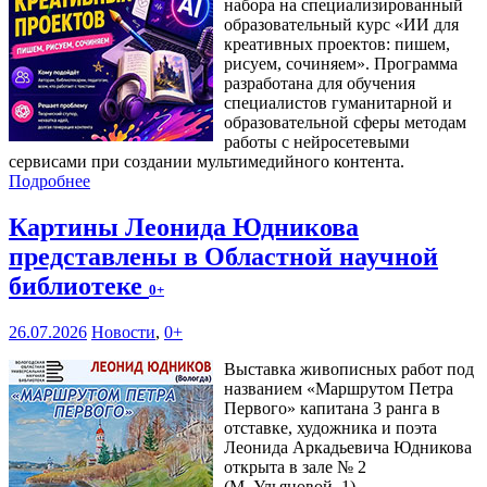
набора на специализированный
образовательный курс «ИИ для
креативных проектов: пишем,
рисуем, сочиняем». Программа
разработана для обучения
специалистов гуманитарной и
образовательной сферы методам
работы с нейросетевыми
сервисами при создании мультимедийного контента.
Подробнее
Картины Леонида Юдникова
представлены в Областной научной
библиотеке
0+
26.07.2026
Новости
,
0+
Выставка живописных работ под
названием «Маршрутом Петра
Первого» капитана 3 ранга в
отставке, художника и поэта
Леонида Аркадьевича Юдникова
открыта в зале № 2
(М. Ульяновой, 1).