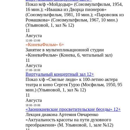
Показ м/ф «Мойдодыр» (Союзмультфильм, 1954,
16 мин.); «Ивашка из Дворца пионеров»
(Союзмультфильм, 1981, 10 мин.); «Паровозик из
Ромашкова» (Союзмультфильм, 1967, 10 мин.)
(Ульяновой, 1, зал № 12)
11
Августа
12:00
-
13:00
«КоневаФильм» 6+
Занятие в мультипликационной студии
«КоневаФильм» (Конева, 6, читальный зал)
11
Августа
17:00
-
18:00
Виртуальный концертный зал 12+
Показ х/ф «Смелые люди» к 100-летию актера
театра и кино Сергея Гурзо (Мосфильм, 1950, 95
мин.) (Ульяновой, 1, зал № 12)
11
Августа
18:00
-
19:00
«Заоникиевские просветительские беседы» 12+
Лекция диакона Артемия Овчаренко
«Актуальность красоты на пути духовного
преображения» (М. Ульяновой, 1, зале №12)