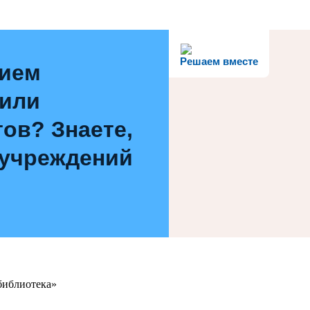
Решаем вместе
нием
 или
ов? Знаете,
 учреждений
библиотека»