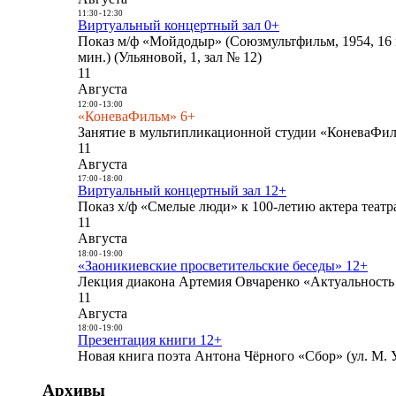
11:30
-
12:30
Виртуальный концертный зал 0+
Показ м/ф «Мойдодыр» (Союзмультфильм, 1954, 16 
мин.) (Ульяновой, 1, зал № 12)
11
Августа
12:00
-
13:00
«КоневаФильм» 6+
Занятие в мультипликационной студии «КоневаФиль
11
Августа
17:00
-
18:00
Виртуальный концертный зал 12+
Показ х/ф «Смелые люди» к 100-летию актера театра
11
Августа
18:00
-
19:00
«Заоникиевские просветительские беседы» 12+
Лекция диакона Артемия Овчаренко «Актуальность 
11
Августа
18:00
-
19:00
Презентация книги 12+
Новая книга поэта Антона Чёрного «Сбор» (ул. М. У
Архивы