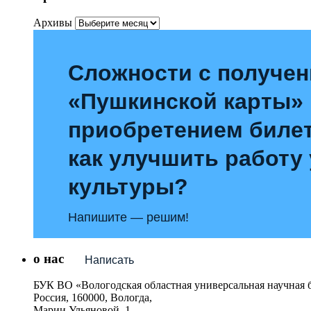
Архивы
Сложности с получе
«Пушкинской карты»
приобретением билет
как улучшить работу
культуры?
Напишите — решим!
о нас
Написать
БУК ВО «Вологодская областная универсальная научная 
Россия, 160000, Вологда,
Марии Ульяновой, 1