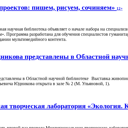
проектов: пишем, рисуем, сочиняем»
12+
ная научная библиотека объявляет о начале набора на специал
м». Программа разработана для обучения специалистов гуманита
дании мультимедийного контента.
икова представлены в Областной науч
Выставка живопис
ьевича Юдникова открыта в зале № 2 (М. Ульяновой, 1).
я творческая лаборатория «Экология. 
ать второй раз провела Межрегиональную творческую лаборатор