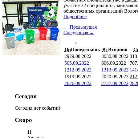
участие 32 специалиста, занимающ
общественных организаций Волого
Подробнее
← Предыдущая
Следующая →
<
Пн
Понедельник
Вт
Вторник
С
29
29.08.2022
30
30.08.2022
31
3
5
05.09.2022
6
06.09.2022
7
07
12
12.09.2022
13
13.09.2022
14
1
19
19.09.2022
20
20.09.2022
21
2
26
26.09.2022
27
27.09.2022
28
2
Сегодня
Сегодня нет событий
Скоро
11
Августа