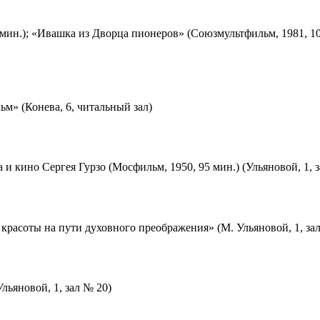
мин.); «Ивашка из Дворца пионеров» (Союзмультфильм, 1981, 10
м» (Конева, 6, читальный зал)
 и кино Сергея Гурзо (Мосфильм, 1950, 95 мин.) (Ульяновой, 1, 
красоты на пути духовного преображения» (М. Ульяновой, 1, за
льяновой, 1, зал № 20)