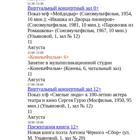
11:30
-
12:30
Виртуальный концертный зал 0+
Показ м/ф «Мойдодыр» (Союзмультфильм, 1954,
16 мин.); «Ивашка из Дворца пионеров»
(Союзмультфильм, 1981, 10 мин.); «Паровозик из
Ромашкова» (Союзмультфильм, 1967, 10 мин.)
(Ульяновой, 1, зал № 12)
11
Августа
12:00
-
13:00
«КоневаФильм» 6+
Занятие в мультипликационной студии
«КоневаФильм» (Конева, 6, читальный зал)
11
Августа
17:00
-
18:00
Виртуальный концертный зал 12+
Показ х/ф «Смелые люди» к 100-летию актера
театра и кино Сергея Гурзо (Мосфильм, 1950, 95
мин.) (Ульяновой, 1, зал № 12)
11
Августа
18:00
-
19:00
Презентация книги 12+
Новая книга поэта Антона Чёрного «Сбор» (ул.
М. Ульяновой, 1, зал № 20)