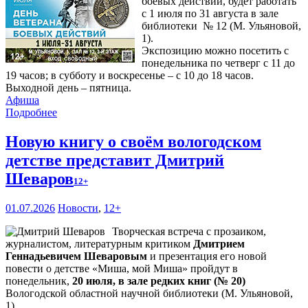
боевых действий, будет работать
с 1 июля по 31 августа в зале
библиотеки № 12 (М. Ульяновой,
1).
Экспозицию можно посетить с
понедельника по четверг с 11 до
19 часов; в субботу и воскресенье – с 10 до 18 часов.
Выходной день – пятница.
Афиша
Подробнее
Новую книгу о своём вологодском
детстве представит Дмитрий
Шеваров
12+
01.07.2026
Новости
,
12+
Творческая встреча с прозаиком,
журналистом, литературным критиком
Дмитрием
Геннадьевичем Шеваровым
и презентация его новой
повести о детстве «Миша, мой Миша» пройдут в
понедельник,
20 июля, в зале редких книг (№ 20)
Вологодской областной научной библиотеки (М. Ульяновой,
1).