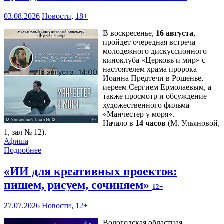
03.08.2026
Новости
,
18+
В воскресенье,
16 августа
,
пройдет очередная встреча
молодежного дискуссионного
киноклуба «Церковь и мир» с
настоятелем храма пророка
Иоанна Предтечи в Рощенье,
иереем Сергием Ермолаевым, а
также просмотр и обсуждение
художественного фильма
«Манчестер у моря».
Начало в
14 часов
(М. Ульяновой,
1, зал № 12).
Афиша
Подробнее
«ИИ для креативных проектов:
пишем, рисуем, сочиняем»
12+
27.07.2026
Новости
,
12+
Вологодская областная