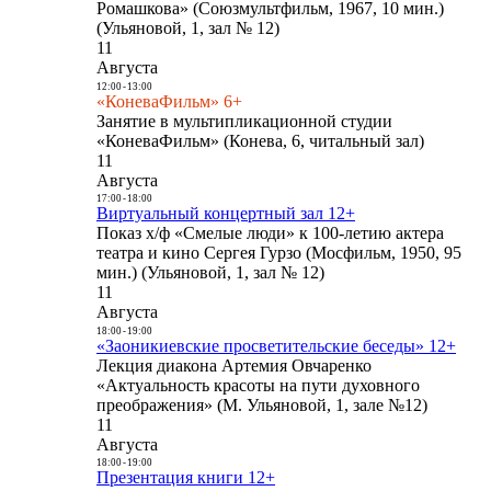
Ромашкова» (Союзмультфильм, 1967, 10 мин.)
(Ульяновой, 1, зал № 12)
11
Августа
12:00
-
13:00
«КоневаФильм» 6+
Занятие в мультипликационной студии
«КоневаФильм» (Конева, 6, читальный зал)
11
Августа
17:00
-
18:00
Виртуальный концертный зал 12+
Показ х/ф «Смелые люди» к 100-летию актера
театра и кино Сергея Гурзо (Мосфильм, 1950, 95
мин.) (Ульяновой, 1, зал № 12)
11
Августа
18:00
-
19:00
«Заоникиевские просветительские беседы» 12+
Лекция диакона Артемия Овчаренко
«Актуальность красоты на пути духовного
преображения» (М. Ульяновой, 1, зале №12)
11
Августа
18:00
-
19:00
Презентация книги 12+