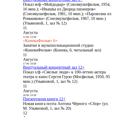
Показ м/ф «Мойдодыр» (Союзмультфильм, 1954,
16 мин.); «Ивашка из Дворца пионеров»
(Союзмультфильм, 1981, 10 мин.); «Паровозик из
Ромашкова» (Союзмультфильм, 1967, 10 мин.)
(Ульяновой, 1, зал № 12)
11
Августа
12:00
-
13:00
«КоневаФильм» 6+
Занятие в мультипликационной студии
«КоневаФильм» (Конева, 6, читальный зал)
11
Августа
17:00
-
18:00
Виртуальный концертный зал 12+
Показ х/ф «Смелые люди» к 100-летию актера
театра и кино Сергея Гурзо (Мосфильм, 1950, 95
мин.) (Ульяновой, 1, зал № 12)
11
Августа
18:00
-
19:00
Презентация книги 12+
Новая книга поэта Антона Чёрного «Сбор» (ул.
М. Ульяновой, 1, зал № 20)
12