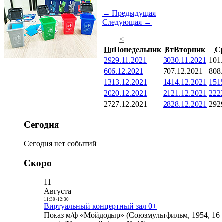
← Предыдущая
Следующая →
<
Пн
Понедельник
Вт
Вторник
С
29
29.11.2021
30
30.11.2021
1
01
6
06.12.2021
7
07.12.2021
8
08
13
13.12.2021
14
14.12.2021
15
1
20
20.12.2021
21
21.12.2021
22
2
27
27.12.2021
28
28.12.2021
29
2
Сегодня
Сегодня нет событий
Скоро
11
Августа
11:30
-
12:30
Виртуальный концертный зал 0+
Показ м/ф «Мойдодыр» (Союзмультфильм, 1954, 16 