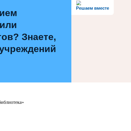
Решаем вместе
нием
 или
ов? Знаете,
 учреждений
библиотека»