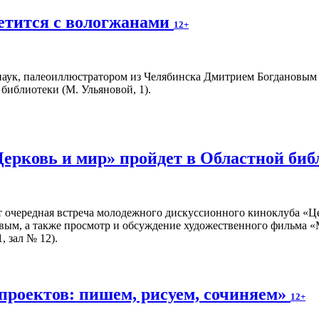
етится с вологжанами
12+
аук, палеоиллюстратором из Челябинска Дмитрием Богдановым пр
библиотеки (М. Ульяновой, 1).
Церковь и мир» пройдет в Областной би
т очередная встреча молодежного дискуссионного киноклуба «Ц
вым, а также просмотр и обсуждение художественного фильма «
, зал № 12).
проектов: пишем, рисуем, сочиняем»
12+