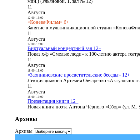
мин.) (Ульяновой, 1, зал № 12)
11
Августа
12:00
-
13:00
«КоневаФильм» 6+
Занятие в мультипликационной студии «КоневаФиль
11
Августа
17:00
-
18:00
Виртуальный концертный зал 12+
Показ х/ф «Смелые люди» к 100-летию актера театра
11
Августа
18:00
-
19:00
«Заоникиевские просветительские беседы» 12+
Лекция диакона Артемия Овчаренко «Актуальность 
11
Августа
18:00
-
19:00
Презентация книги 12+
Новая книга поэта Антона Чёрного «Сбор» (ул. М. У
Архивы
Архивы