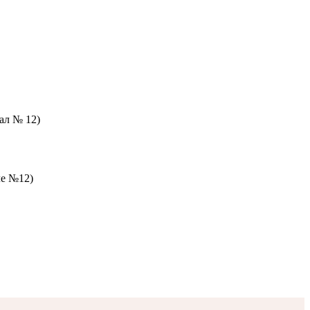
зал № 12)
ле №12)