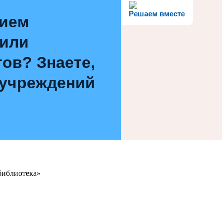
Решаем вместе
нием
 или
ов? Знаете,
 учреждений
библиотека»