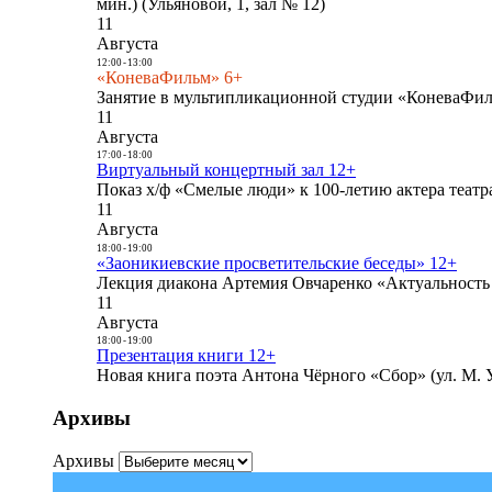
мин.) (Ульяновой, 1, зал № 12)
11
Августа
12:00
-
13:00
«КоневаФильм» 6+
Занятие в мультипликационной студии «КоневаФиль
11
Августа
17:00
-
18:00
Виртуальный концертный зал 12+
Показ х/ф «Смелые люди» к 100-летию актера театра
11
Августа
18:00
-
19:00
«Заоникиевские просветительские беседы» 12+
Лекция диакона Артемия Овчаренко «Актуальность 
11
Августа
18:00
-
19:00
Презентация книги 12+
Новая книга поэта Антона Чёрного «Сбор» (ул. М. У
Архивы
Архивы