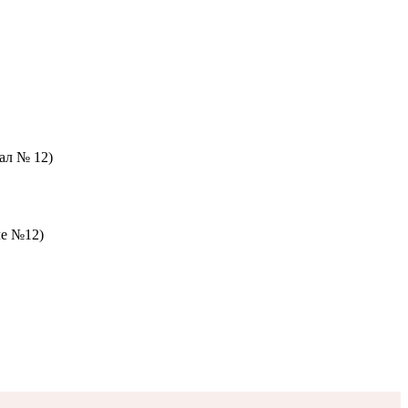
зал № 12)
ле №12)