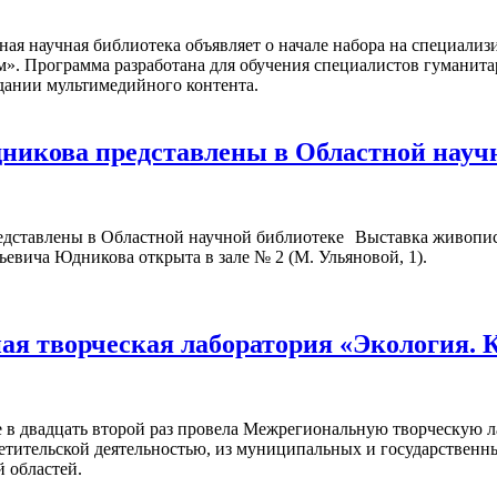
ная научная библиотека объявляет о начале набора на специал
м». Программа разработана для обучения специалистов гуманита
дании мультимедийного контента.
икова представлены в Областной науч
Выставка живопис
ьевича Юдникова открыта в зале № 2 (М. Ульяновой, 1).
я творческая лаборатория «Экология. 
 в двадцать второй раз провела Межрегиональную творческую л
ветительской деятельностью, из муниципальных и государствен
 областей.