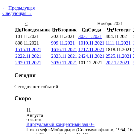
← Предыдущая
Следующая →
<
Ноябрь 2021
Пн
Понедельник
Вт
Вторник
Ср
Среда
Чт
Четверг
1
01.11.2021
2
02.11.2021
3
03.11.2021
4
04.11.2021
8
08.11.2021
9
09.11.2021
10
10.11.2021
11
11.11.2021
15
15.11.2021
16
16.11.2021
17
17.11.2021
18
18.11.2021
22
22.11.2021
23
23.11.2021
24
24.11.2021
25
25.11.2021
29
29.11.2021
30
30.11.2021
1
01.12.2021
2
02.12.2021
Сегодня
Сегодня нет событий
Скоро
11
Августа
11:30
-
12:30
Виртуальный концертный зал 0+
Показ м/ф «Мойдодыр» (Союзмультфильм, 1954, 16 