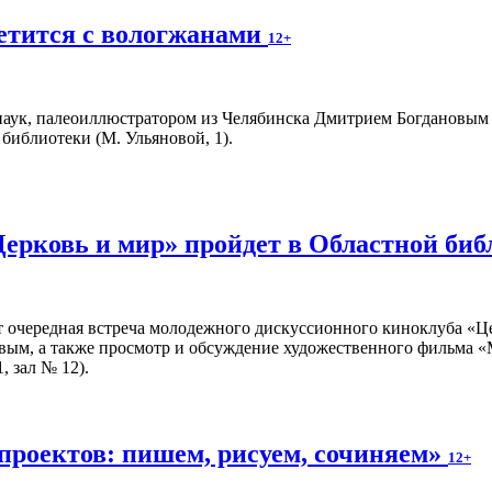
етится с вологжанами
12+
аук, палеоиллюстратором из Челябинска Дмитрием Богдановым пр
библиотеки (М. Ульяновой, 1).
Церковь и мир» пройдет в Областной би
т очередная встреча молодежного дискуссионного киноклуба «Ц
вым, а также просмотр и обсуждение художественного фильма «
, зал № 12).
проектов: пишем, рисуем, сочиняем»
12+