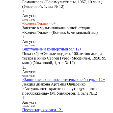
Ромашкова» (Союзмультфильм, 1967, 10 мин.)
(Ульяновой, 1, зал № 12)
11
Августа
12:00
-
13:00
«КоневаФильм» 6+
Занятие в мультипликационной студии
«КоневаФильм» (Конева, 6, читальный зал)
11
Августа
17:00
-
18:00
Виртуальный концертный зал 12+
Показ х/ф «Смелые люди» к 100-летию актера
театра и кино Сергея Гурзо (Мосфильм, 1950, 95
мин.) (Ульяновой, 1, зал № 12)
11
Августа
18:00
-
19:00
«Заоникиевские просветительские беседы» 12+
Лекция диакона Артемия Овчаренко
«Актуальность красоты на пути духовного
преображения» (М. Ульяновой, 1, зале №12)
11
Августа
18:00
-
19:00
Презентация книги 12+