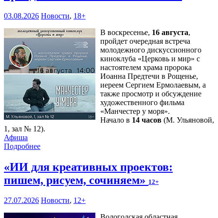
03.08.2026
Новости
,
18+
В воскресенье,
16 августа
,
пройдет очередная встреча
молодежного дискуссионного
киноклуба «Церковь и мир» с
настоятелем храма пророка
Иоанна Предтечи в Рощенье,
иереем Сергием Ермолаевым, а
также просмотр и обсуждение
художественного фильма
«Манчестер у моря».
Начало в
14 часов
(М. Ульяновой,
1, зал № 12).
Афиша
Подробнее
«ИИ для креативных проектов:
пишем, рисуем, сочиняем»
12+
27.07.2026
Новости
,
12+
Вологодская областная