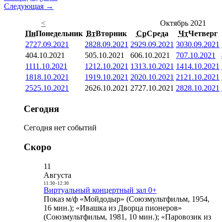
Следующая →
<
Октябрь 2021
Пн
Понедельник
Вт
Вторник
Ср
Среда
Чт
Четверг
27
27.09.2021
28
28.09.2021
29
29.09.2021
30
30.09.2021
4
04.10.2021
5
05.10.2021
6
06.10.2021
7
07.10.2021
11
11.10.2021
12
12.10.2021
13
13.10.2021
14
14.10.2021
18
18.10.2021
19
19.10.2021
20
20.10.2021
21
21.10.2021
25
25.10.2021
26
26.10.2021
27
27.10.2021
28
28.10.2021
Сегодня
Сегодня нет событий
Скоро
11
Августа
11:30
-
12:30
Виртуальный концертный зал 0+
Показ м/ф «Мойдодыр» (Союзмультфильм, 1954,
16 мин.); «Ивашка из Дворца пионеров»
(Союзмультфильм, 1981, 10 мин.); «Паровозик из