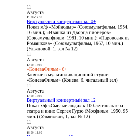
11
Августа
11:30
-
12:30
Виртуальный концертный зал 0+
Показ м/ф «Мойдодыр» (Союзмультфильм, 1954,
16 мин.); «Ивашка из Дворца пионеров»
(Союзмультфильм, 1981, 10 мин.); «Паровозик из
Ромашкова» (Союзмультфильм, 1967, 10 мин.)
(Ульяновой, 1, зал № 12)
11
Августа
12:00
-
13:00
«КоневаФильм» 6+
Занятие в мультипликационной студии
«КоневаФильм» (Конева, 6, читальный зал)
11
Августа
17:00
-
18:00
Виртуальный концертный зал 12+
Показ х/ф «Смелые люди» к 100-летию актера
театра и кино Сергея Гурзо (Мосфильм, 1950, 95
мин.) (Ульяновой, 1, зал № 12)
11
Августа
18:00
-
19:00