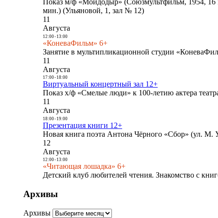
Показ м/ф «Мойдодыр» (Союзмультфильм, 1954, 16 
мин.) (Ульяновой, 1, зал № 12)
11
Августа
12:00
-
13:00
«КоневаФильм» 6+
Занятие в мультипликационной студии «КоневаФиль
11
Августа
17:00
-
18:00
Виртуальный концертный зал 12+
Показ х/ф «Смелые люди» к 100-летию актера театра
11
Августа
18:00
-
19:00
Презентация книги 12+
Новая книга поэта Антона Чёрного «Сбор» (ул. М. У
12
Августа
12:00
-
13:00
«Читающая лошадка» 6+
Детский клуб любителей чтения. Знакомство с книг
Архивы
Архивы