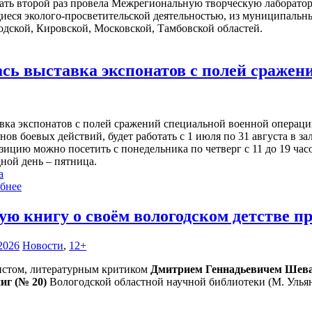
ать второй раз провела Межрегиональную творческую лаборатор
иеся эколого-просветительской деятельностью, из муниципальн
дской, Кировской, Московской, Тамбовской областей.
ась выставка экспонатов с полей сраже
вка экспонатов с полей сражений специальной военной операц
нов боевых действий, будет работать с 1 июля по 31 августа в з
ицию можно посетить с понедельника по четверг с 11 до 19 часов
ной день – пятница.
а
бнее
ую книгу о своём вологодском детстве 
2026
Новости
,
12+
листом, литературным критиком
Дмитрием Геннадьевичем Шев
ниг (№ 20)
Вологодской областной научной библиотеки (М. Ульян