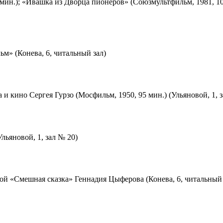
мин.); «Ивашка из Дворца пионеров» (Союзмультфильм, 1981, 10
м» (Конева, 6, читальный зал)
 и кино Сергея Гурзо (Мосфильм, 1950, 95 мин.) (Ульяновой, 1, 
льяновой, 1, зал № 20)
ой «Смешная сказка» Геннадия Цыферова (Конева, 6, читальный 