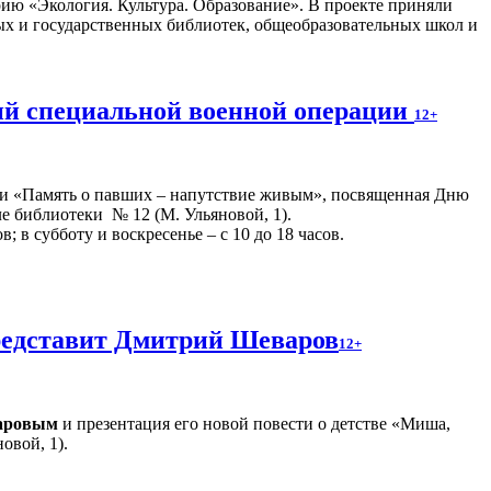
ию «Экология. Культура. Образование». В проекте приняли
ых и государственных библиотек, общеобразовательных школ и
ний специальной военной операции
12+
ии «Память о павших – напутствие живым», посвященная Дню
але библиотеки № 12 (М. Ульяновой, 1).
; в субботу и воскресенье – с 10 до 18 часов.
представит Дмитрий Шеваров
12+
аровым
и презентация его новой повести о детстве «Миша,
овой, 1).