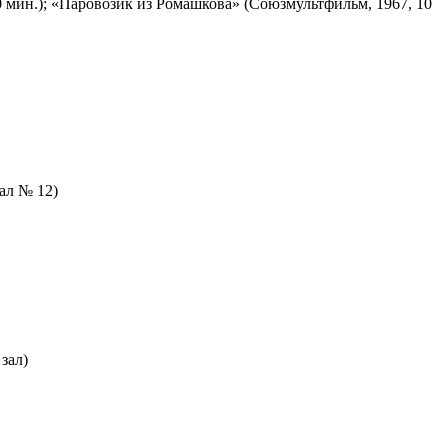
 мин.); «Паровозик из Ромашкова» (Союзмультфильм, 1967, 10
зал № 12)
зал)