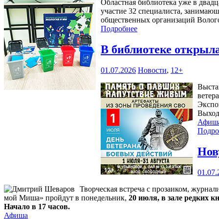
Областная библиотека уже в двадц
участие 32 специалиста, занимающ
общественных организаций Волого
Подробнее
В библиотеке открыл
01.07.2026
Новости
,
12+
Выста
ветера
Экспоз
Выход
Афиш
Подро
Нов
01.07.
Творческая встреча с прозаиком, журна
мой Миша» пройдут в понедельник,
20 июля, в зале редких к
Начало в 17 часов.
Афиша