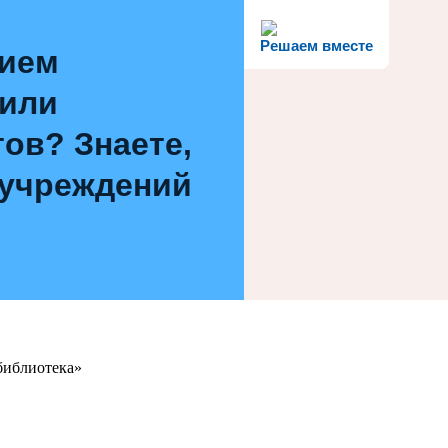
Решаем вместе
нием
 или
ов? Знаете,
 учреждений
библиотека»